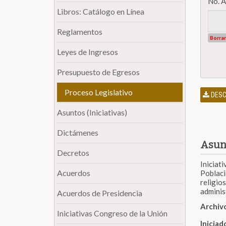
No. 
Libros: Catálogo en Línea
Reglamentos
Borrar
Leyes de Ingresos
Presupuesto de Egresos
Proceso Legislativo
DESCA
Asuntos (Iniciativas)
Dictámenes
Asun
Decretos
Iniciat
Acuerdos
Poblaci
religio
adminis
Acuerdos de Presidencia
Archiv
Iniciativas Congreso de la Unión
Inicia