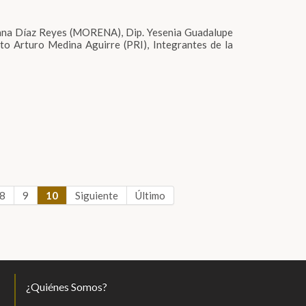
osana Díaz Reyes (MORENA), Dip. Yesenia Guadalupe
rto Arturo Medina Aguirre (PRI), Integrantes de la
8
9
10
Siguiente
Último
¿Quiénes Somos?