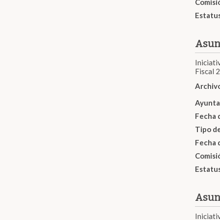
Comisi
Estatu
Asun
Iniciat
Fiscal 
Archiv
Ayunta
Fecha 
Tipo d
Fecha 
Comisi
Estatu
Asun
Iniciat