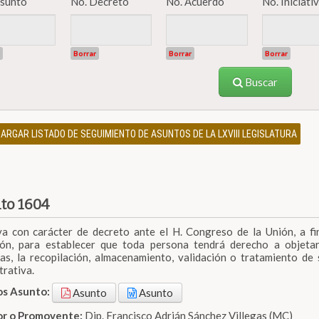
Asunto
No. Decreto
No. Acuerdo
No. Iniciat
Borrar
Borrar
Borrar
Buscar
RGAR LISTADO DE SEGUIMIENTO DE ASUNTOS DE LA LXVIII LEGISLATURA
to 1604
iva con carácter de decreto ante el H. Congreso de la Unión, a f
ón, para establecer que toda persona tendrá derecho a objetar, 
sas, la recopilación, almacenamiento, validación o tratamiento de 
trativa.
os Asunto:
Asunto
Asunto
dor o Promovente:
Dip. Francisco Adrián Sánchez Villegas (MC)