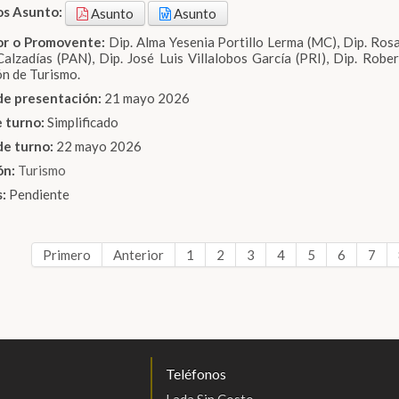
os Asunto:
Asunto
Asunto
dor o Promovente:
Dip. Alma Yesenia Portillo Lerma (MC), Dip. R
alzadías (PAN), Dip. José Luis Villalobos García (PRI), Dip. Robe
n de Turismo.
de presentación:
21 mayo 2026
e turno:
Simplificado
de turno:
22 mayo 2026
ón:
Turismo
s:
Pendiente
Primero
Anterior
1
2
3
4
5
6
7
Teléfonos