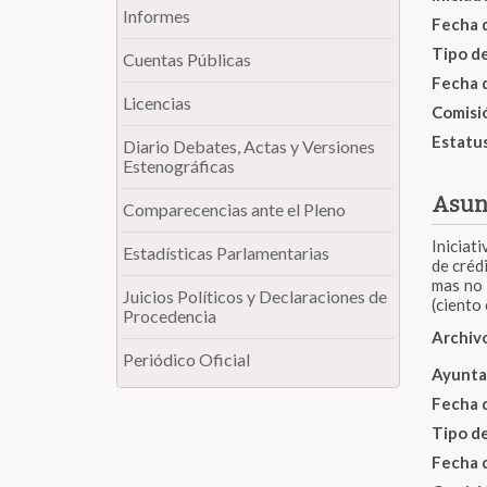
Informes
Fecha 
Tipo d
Cuentas Públicas
Fecha 
Licencias
Comisi
Estatu
Diario Debates, Actas y Versiones
Estenográficas
Asun
Comparecencias ante el Pleno
Iniciat
Estadísticas Parlamentarias
de créd
mas no 
Juicios Políticos y Declaraciones de
(ciento
Procedencia
Archiv
Periódico Oficial
Ayunta
Fecha 
Tipo d
Fecha 