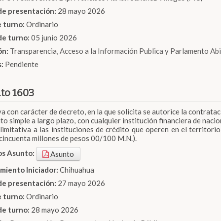
de presentación:
28 mayo 2026
e turno:
Ordinario
de turno:
05 junio 2026
ón:
Transparencia, Acceso a la Información Publica y Parlamento Ab
s:
Pendiente
to 1603
iva con carácter de decreto, en la que solicita se autorice la contrat
ito simple a largo plazo, con cualquier institución financiera de nac
limitativa a las instituciones de crédito que operen en el territo
 cincuenta millones de pesos 00/100 M.N.).
os Asunto:
Asunto
miento Iniciador:
Chihuahua
de presentación:
27 mayo 2026
e turno:
Ordinario
de turno:
28 mayo 2026