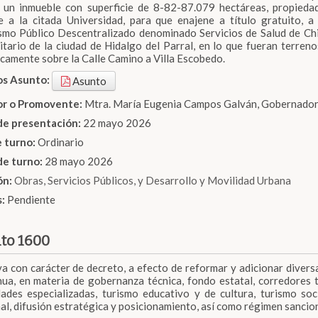
 un inmueble con superficie de 8-82-87.079 hectáreas, propied
e a la citada Universidad, para que enajene a título gratuito, 
mo Público Descentralizado denominado Servicios de Salud de Chi
itario de la ciudad de Hidalgo del Parral, en lo que fueran terreno
icamente sobre la Calle Camino a Villa Escobedo.
os Asunto:
Asunto
dor o Promovente:
Mtra. María Eugenia Campos Galván, Gobernadora
de presentación:
22 mayo 2026
e turno:
Ordinario
de turno:
28 mayo 2026
ón:
Obras, Servicios Públicos, y Desarrollo y Movilidad Urbana
s:
Pendiente
to 1600
iva con carácter de decreto, a efecto de reformar y adicionar diver
ua, en materia de gobernanza técnica, fondo estatal, corredores tu
ades especializadas, turismo educativo y de cultura, turismo soc
al, difusión estratégica y posicionamiento, así como régimen sancio