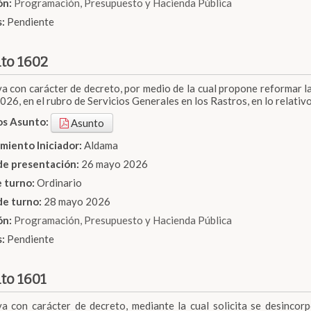
ón:
Programación, Presupuesto y Hacienda Pública
s:
Pendiente
to 1602
iva con carácter de decreto, por medio de la cual propone reformar la
2026, en el rubro de Servicios Generales en los Rastros, en lo relati
os Asunto:
Asunto
miento Iniciador:
Aldama
de presentación:
26 mayo 2026
e turno:
Ordinario
de turno:
28 mayo 2026
ón:
Programación, Presupuesto y Hacienda Pública
s:
Pendiente
to 1601
iva con carácter de decreto, mediante la cual solicita se desincor