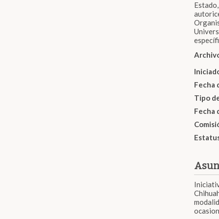
Estado,
autoric
Organis
Univers
específ
Archiv
Inicia
Fecha 
Tipo d
Fecha 
Comisi
Estatu
Asun
Iniciat
Chihuah
modalid
ocasion