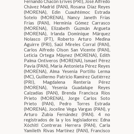
Fernando Chacón Erives (PRI), José Alfredo
Chávez Madrid (PAN), Rosana Díaz Reyes
(MORENA), Edin Cuauhtémoc Estrada
Sotelo (MORENA), Nancy Janeth Frías
Frías (PAN), Herminia Gómez Carrasco
(MORENA), Elizabeth Guzmán Argueta
(MORENA), Irlanda Dominique Márquez
Nolasco (PT), Roberto Arturo Medina
Aguirre (PRI), Saúl Mireles Corral (PAN),
Carlos Alfredo Olson San Vicente (PAN),
Leticia Ortega Máynez (MORENA), Edith
Palma Ontiveros (MORENA), Ismael Pérez
Pavía (PAN), María Antonieta Pérez Reyes
(MORENA), Alma Yesenia Portillo Lerma
(MC), Guillermo Patricio Ramírez Gutiérrez
(PRI), Magdalena Rentería Pérez
(MORENA), Yesenia Guadalupe Reyes
Calzadías (PAN), Brenda Francisca Ríos
Prieto (MORENA), Jorge Carlos Soto
Prieto (PAN), Pedro Torres Estrada
(MORENA), Joceline Vega Vargas (PAN), y
Arturo Zubía Fernández (PAN). 4 no
registrados de la y los legisladores: Edna
Xóchitl Contreras Herrera (PAN), Carla
Yamileth Rivas Martínez (PAN), Francisco