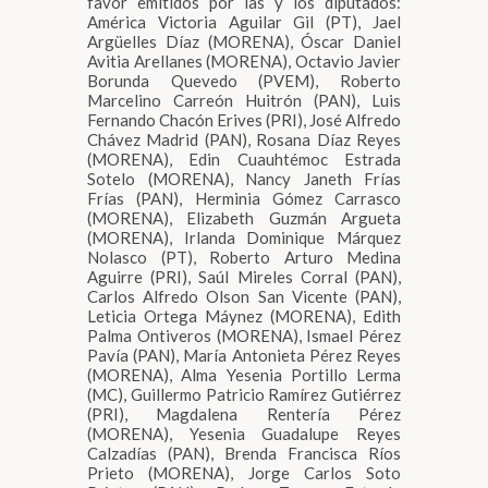
favor emitidos por las y los diputados:
América Victoria Aguilar Gil (PT), Jael
Argüelles Díaz (MORENA), Óscar Daniel
Avitia Arellanes (MORENA), Octavio Javier
Borunda Quevedo (PVEM), Roberto
Marcelino Carreón Huitrón (PAN), Luis
Fernando Chacón Erives (PRI), José Alfredo
Chávez Madrid (PAN), Rosana Díaz Reyes
(MORENA), Edin Cuauhtémoc Estrada
Sotelo (MORENA), Nancy Janeth Frías
Frías (PAN), Herminia Gómez Carrasco
(MORENA), Elizabeth Guzmán Argueta
(MORENA), Irlanda Dominique Márquez
Nolasco (PT), Roberto Arturo Medina
Aguirre (PRI), Saúl Mireles Corral (PAN),
Carlos Alfredo Olson San Vicente (PAN),
Leticia Ortega Máynez (MORENA), Edith
Palma Ontiveros (MORENA), Ismael Pérez
Pavía (PAN), María Antonieta Pérez Reyes
(MORENA), Alma Yesenia Portillo Lerma
(MC), Guillermo Patricio Ramírez Gutiérrez
(PRI), Magdalena Rentería Pérez
(MORENA), Yesenia Guadalupe Reyes
Calzadías (PAN), Brenda Francisca Ríos
Prieto (MORENA), Jorge Carlos Soto