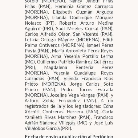
Sotelo (MORENA), Nancy Janeth Frías
Frías (PAN), Herminia Gómez Carrasco
(MORENA), Elizabeth Guzmán Argueta
(MORENA), Irlanda Dominique Márquez
Nolasco (PT), Roberto Arturo Medina
Aguirre (PRI), Saúl Mireles Corral (PAN),
Carlos Alfredo Olson San Vicente (PAN),
Leticia Ortega Máynez (MORENA), Edith
Palma Ontiveros (MORENA), Ismael Pérez
Pavía (PAN), María Antonieta Pérez Reyes
(MORENA), Alma Yesenia Portillo Lerma
(MC), Guillermo Patricio Ramírez Gutiérrez
(PRI), Magdalena Rentería Pérez
(MORENA), Yesenia Guadalupe Reyes
Calzadías (PAN), Brenda Francisca Ríos
Prieto (MORENA), Jorge Carlos Soto
Prieto (PAN), Pedro Torres Estrada
(MORENA), Joceline Vega Vargas (PAN), y
Arturo Zubía Fernández (PAN). 4 no
registrados de la y los legisladores: Edna
Xóchitl Contreras Herrera (PAN), Carla
Yamileth Rivas Martínez (PAN), Francisco
Adrián Sánchez Villegas (MC) y José Luis
Villalobos García (PRI).
Fecha de envío a publicación al Periódico