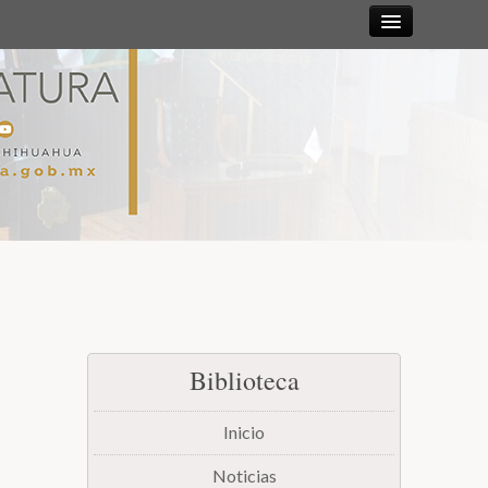
Sesiones
Diputadas y
Diputados
Gaceta
Parlamentaria
Mesa Directiva y Diputación Permanente
Biblioteca
Junta de Coordinación Política
Inicio
Comisiones
Noticias