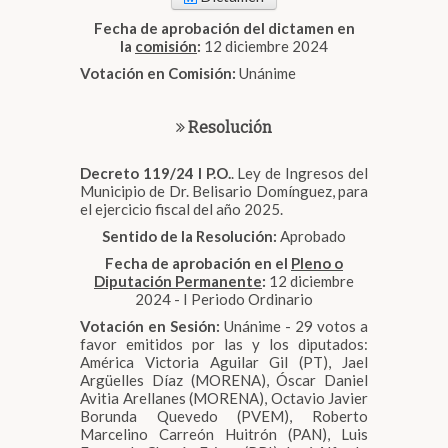
Fecha de aprobación del dictamen en
la
comisión
:
12 diciembre 2024
Votación en Comisión:
Unánime
Resolución
Decreto 119/24 I P.O.
. Ley de Ingresos del
Municipio de Dr. Belisario Domínguez, para
el ejercicio fiscal del año 2025.
Sentido de la Resolución:
Aprobado
Fecha de aprobación en el
Pleno o
Diputación Permanente
:
12 diciembre
2024 - I Periodo Ordinario
Votación en Sesión:
Unánime - 29 votos a
favor emitidos por las y los diputados:
América Victoria Aguilar Gil (PT), Jael
Argüelles Díaz (MORENA), Óscar Daniel
Avitia Arellanes (MORENA), Octavio Javier
Borunda Quevedo (PVEM), Roberto
Marcelino Carreón Huitrón (PAN), Luis