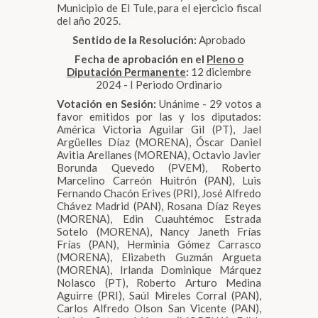
Municipio de El Tule, para el ejercicio fiscal
del año 2025.
Sentido de la Resolución:
Aprobado
Fecha de aprobación en el
Pleno o
Diputación Permanente
:
12 diciembre
2024 - I Periodo Ordinario
Votación en Sesión:
Unánime - 29 votos a
favor emitidos por las y los diputados:
América Victoria Aguilar Gil (PT), Jael
Argüelles Díaz (MORENA), Óscar Daniel
Avitia Arellanes (MORENA), Octavio Javier
Borunda Quevedo (PVEM), Roberto
Marcelino Carreón Huitrón (PAN), Luis
Fernando Chacón Erives (PRI), José Alfredo
Chávez Madrid (PAN), Rosana Díaz Reyes
(MORENA), Edin Cuauhtémoc Estrada
Sotelo (MORENA), Nancy Janeth Frías
Frías (PAN), Herminia Gómez Carrasco
(MORENA), Elizabeth Guzmán Argueta
(MORENA), Irlanda Dominique Márquez
Nolasco (PT), Roberto Arturo Medina
Aguirre (PRI), Saúl Mireles Corral (PAN),
Carlos Alfredo Olson San Vicente (PAN),