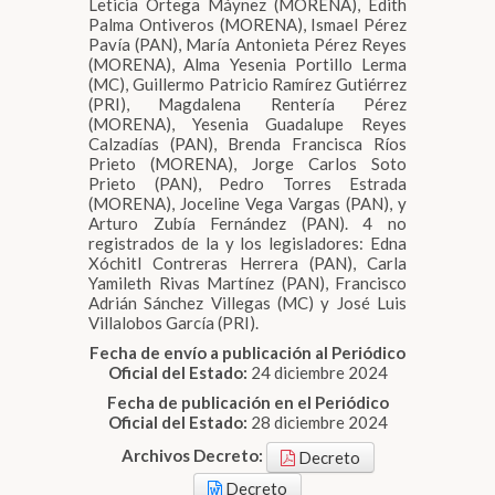
Leticia Ortega Máynez (MORENA), Edith
Palma Ontiveros (MORENA), Ismael Pérez
Pavía (PAN), María Antonieta Pérez Reyes
(MORENA), Alma Yesenia Portillo Lerma
(MC), Guillermo Patricio Ramírez Gutiérrez
(PRI), Magdalena Rentería Pérez
(MORENA), Yesenia Guadalupe Reyes
Calzadías (PAN), Brenda Francisca Ríos
Prieto (MORENA), Jorge Carlos Soto
Prieto (PAN), Pedro Torres Estrada
(MORENA), Joceline Vega Vargas (PAN), y
Arturo Zubía Fernández (PAN). 4 no
registrados de la y los legisladores: Edna
Xóchitl Contreras Herrera (PAN), Carla
Yamileth Rivas Martínez (PAN), Francisco
Adrián Sánchez Villegas (MC) y José Luis
Villalobos García (PRI).
Fecha de envío a publicación al Periódico
Oficial del Estado:
24 diciembre 2024
Fecha de publicación en el Periódico
Oficial del Estado:
28 diciembre 2024
Archivos Decreto:
Decreto
Decreto