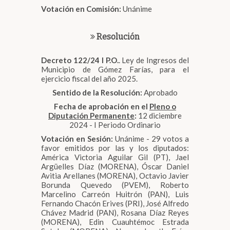
Votación en Comisión:
Unánime
Resolución
Decreto 122/24 I P.O.
. Ley de Ingresos del
Municipio de Gómez Farías, para el
ejercicio fiscal del año 2025.
Sentido de la Resolución:
Aprobado
Fecha de aprobación en el
Pleno o
Diputación Permanente
:
12 diciembre
2024 - I Periodo Ordinario
Votación en Sesión:
Unánime - 29 votos a
favor emitidos por las y los diputados:
América Victoria Aguilar Gil (PT), Jael
Argüelles Díaz (MORENA), Óscar Daniel
Avitia Arellanes (MORENA), Octavio Javier
Borunda Quevedo (PVEM), Roberto
Marcelino Carreón Huitrón (PAN), Luis
Fernando Chacón Erives (PRI), José Alfredo
Chávez Madrid (PAN), Rosana Díaz Reyes
(MORENA), Edin Cuauhtémoc Estrada