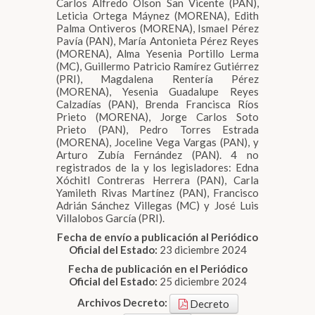
Carlos Alfredo Olson San Vicente (PAN),
Leticia Ortega Máynez (MORENA), Edith
Palma Ontiveros (MORENA), Ismael Pérez
Pavía (PAN), María Antonieta Pérez Reyes
(MORENA), Alma Yesenia Portillo Lerma
(MC), Guillermo Patricio Ramírez Gutiérrez
(PRI), Magdalena Rentería Pérez
(MORENA), Yesenia Guadalupe Reyes
Calzadías (PAN), Brenda Francisca Ríos
Prieto (MORENA), Jorge Carlos Soto
Prieto (PAN), Pedro Torres Estrada
(MORENA), Joceline Vega Vargas (PAN), y
Arturo Zubía Fernández (PAN). 4 no
registrados de la y los legisladores: Edna
Xóchitl Contreras Herrera (PAN), Carla
Yamileth Rivas Martínez (PAN), Francisco
Adrián Sánchez Villegas (MC) y José Luis
Villalobos García (PRI).
Fecha de envío a publicación al Periódico
Oficial del Estado:
23 diciembre 2024
Fecha de publicación en el Periódico
Oficial del Estado:
25 diciembre 2024
Archivos Decreto:
Decreto