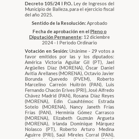
Decreto 105/24 I P.O.
. Ley de Ingresos del
Municipio de Balleza, para el ejercicio fiscal
del año 2025.
Sentido de la Resolución:
Aprobado
Fecha de aprobación en el
Pleno o
Diputación Permanente
:
12 diciembre
2024 - I Periodo Ordinario
Votación en Sesión:
Unánime - 29 votos a
favor emitidos por las y los diputados:
América Victoria Aguilar Gil (PT), Jael
Argüelles Díaz (MORENA), Óscar Daniel
Avitia Arellanes (MORENA), Octavio Javier
Borunda Quevedo (PVEM), Roberto
Marcelino Carreón Huitrón (PAN), Luis
Fernando Chacón Erives (PRI), José Alfredo
Chávez Madrid (PAN), Rosana Díaz Reyes
(MORENA), Edin Cuauhtémoc Estrada
Sotelo (MORENA), Nancy Janeth Frías
Frías (PAN), Herminia Gómez Carrasco
(MORENA), Elizabeth Guzmán Argueta
(MORENA), Irlanda Dominique Márquez
Nolasco (PT), Roberto Arturo Medina
Aguirre (PRI), Saúl Mireles Corral (PAN),