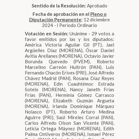
Sentido de la Resolución:
Aprobado
Fecha de aprobación en el
Pleno o
Diputación Permanente
:
12 diciembre
2024 - I Periodo Ordinario
Votación en Sesión:
Unánime - 29 votos a
favor emitidos por las y los diputados:
América Victoria Aguilar Gil (PT), Jael
Argüelles Díaz (MORENA), Óscar Daniel
Avitia Arellanes (MORENA), Octavio Javier
Borunda Quevedo (PVEM), Roberto
Marcelino Carreón Huitrón (PAN), Luis
Fernando Chacón Erives (PRI), José Alfredo
Chávez Madrid (PAN), Rosana Díaz Reyes
(MORENA), Edin Cuauhtémoc Estrada
Sotelo (MORENA), Nancy Janeth Frías
Frías (PAN), Herminia Gómez Carrasco
(MORENA), Elizabeth Guzmán Argueta
(MORENA), Irlanda Dominique Márquez
Nolasco (PT), Roberto Arturo Medina
Aguirre (PRI), Saúl Mireles Corral (PAN),
Carlos Alfredo Olson San Vicente (PAN),
Leticia Ortega Máynez (MORENA), Edith
Palma Ontiveros (MORENA), Ismael Pérez