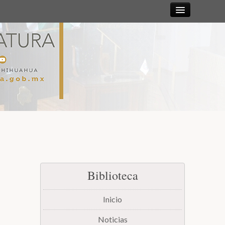
Sesiones
Diputadas y
Diputados
Gaceta
Parlamentaria
Mesa Directiva y Diputación Permanente
Biblioteca
Junta de Coordinación Política
Inicio
Comisiones
Noticias