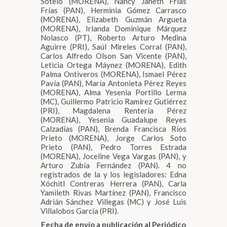
Sotelo (MORENA), Nancy Janeth Frías
Frías (PAN), Herminia Gómez Carrasco
(MORENA), Elizabeth Guzmán Argueta
(MORENA), Irlanda Dominique Márquez
Nolasco (PT), Roberto Arturo Medina
Aguirre (PRI), Saúl Mireles Corral (PAN),
Carlos Alfredo Olson San Vicente (PAN),
Leticia Ortega Máynez (MORENA), Edith
Palma Ontiveros (MORENA), Ismael Pérez
Pavía (PAN), María Antonieta Pérez Reyes
(MORENA), Alma Yesenia Portillo Lerma
(MC), Guillermo Patricio Ramírez Gutiérrez
(PRI), Magdalena Rentería Pérez
(MORENA), Yesenia Guadalupe Reyes
Calzadías (PAN), Brenda Francisca Ríos
Prieto (MORENA), Jorge Carlos Soto
Prieto (PAN), Pedro Torres Estrada
(MORENA), Joceline Vega Vargas (PAN), y
Arturo Zubía Fernández (PAN). 4 no
registrados de la y los legisladores: Edna
Xóchitl Contreras Herrera (PAN), Carla
Yamileth Rivas Martínez (PAN), Francisco
Adrián Sánchez Villegas (MC) y José Luis
Villalobos García (PRI).
Fecha de envío a publicación al Periódico