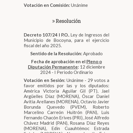
Votación en Comisión:
Unánime
Resolución
Decreto 107/24 I P.O.
. Ley de Ingresos del
Municipio de Bocoyna, para el ejercicio
fiscal del año 2025.
Sentido de la Resolución:
Aprobado
Fecha de aprobación en el
Pleno o
Diputación Permanente
:
12 diciembre
2024 - I Periodo Ordinario
Votación en Sesión:
Unánime - 29 votos a
favor emitidos por las y los diputados:
América Victoria Aguilar Gil (PT), Jael
Argüelles Díaz (MORENA), Óscar Daniel
Avitia Arellanes (MORENA), Octavio Javier
Borunda Quevedo (PVEM), Roberto
Marcelino Carreón Huitrón (PAN), Luis
Fernando Chacón Erives (PRI), José Alfredo
Chávez Madrid (PAN), Rosana Díaz Reyes
(MORENA), Edin Cuauhtémoc Estrada