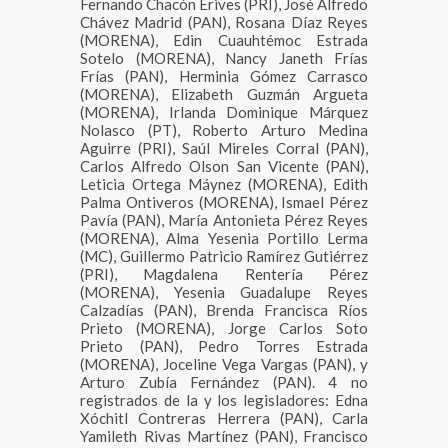
Fernando Chacón Erives (PRI), José Alfredo
Chávez Madrid (PAN), Rosana Díaz Reyes
(MORENA), Edin Cuauhtémoc Estrada
Sotelo (MORENA), Nancy Janeth Frías
Frías (PAN), Herminia Gómez Carrasco
(MORENA), Elizabeth Guzmán Argueta
(MORENA), Irlanda Dominique Márquez
Nolasco (PT), Roberto Arturo Medina
Aguirre (PRI), Saúl Mireles Corral (PAN),
Carlos Alfredo Olson San Vicente (PAN),
Leticia Ortega Máynez (MORENA), Edith
Palma Ontiveros (MORENA), Ismael Pérez
Pavía (PAN), María Antonieta Pérez Reyes
(MORENA), Alma Yesenia Portillo Lerma
(MC), Guillermo Patricio Ramírez Gutiérrez
(PRI), Magdalena Rentería Pérez
(MORENA), Yesenia Guadalupe Reyes
Calzadías (PAN), Brenda Francisca Ríos
Prieto (MORENA), Jorge Carlos Soto
Prieto (PAN), Pedro Torres Estrada
(MORENA), Joceline Vega Vargas (PAN), y
Arturo Zubía Fernández (PAN). 4 no
registrados de la y los legisladores: Edna
Xóchitl Contreras Herrera (PAN), Carla
Yamileth Rivas Martínez (PAN), Francisco