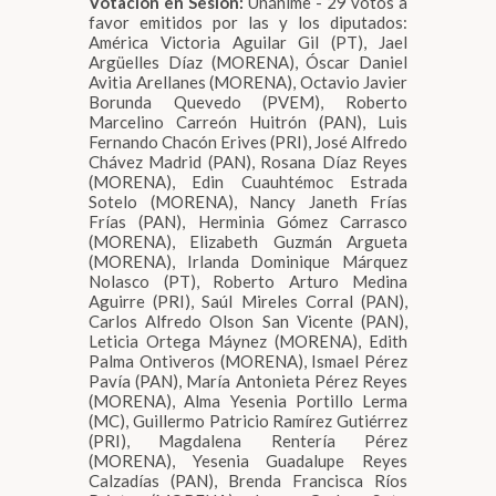
Votación en Sesión:
Unánime - 29 votos a
favor emitidos por las y los diputados:
América Victoria Aguilar Gil (PT), Jael
Argüelles Díaz (MORENA), Óscar Daniel
Avitia Arellanes (MORENA), Octavio Javier
Borunda Quevedo (PVEM), Roberto
Marcelino Carreón Huitrón (PAN), Luis
Fernando Chacón Erives (PRI), José Alfredo
Chávez Madrid (PAN), Rosana Díaz Reyes
(MORENA), Edin Cuauhtémoc Estrada
Sotelo (MORENA), Nancy Janeth Frías
Frías (PAN), Herminia Gómez Carrasco
(MORENA), Elizabeth Guzmán Argueta
(MORENA), Irlanda Dominique Márquez
Nolasco (PT), Roberto Arturo Medina
Aguirre (PRI), Saúl Mireles Corral (PAN),
Carlos Alfredo Olson San Vicente (PAN),
Leticia Ortega Máynez (MORENA), Edith
Palma Ontiveros (MORENA), Ismael Pérez
Pavía (PAN), María Antonieta Pérez Reyes
(MORENA), Alma Yesenia Portillo Lerma
(MC), Guillermo Patricio Ramírez Gutiérrez
(PRI), Magdalena Rentería Pérez
(MORENA), Yesenia Guadalupe Reyes
Calzadías (PAN), Brenda Francisca Ríos