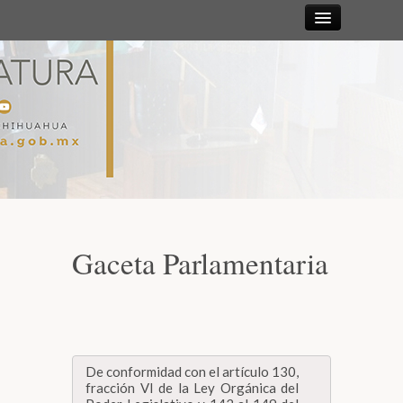
Sesiones
Diputadas y
Diputados
Gaceta
Parlamentaria
Gaceta Parlamentaria
Mesa Directiva y Diputación Permanente
Junta de Coordinación Política
De conformidad con el artículo 130,
Comisiones
fracción VI de la Ley Orgánica del