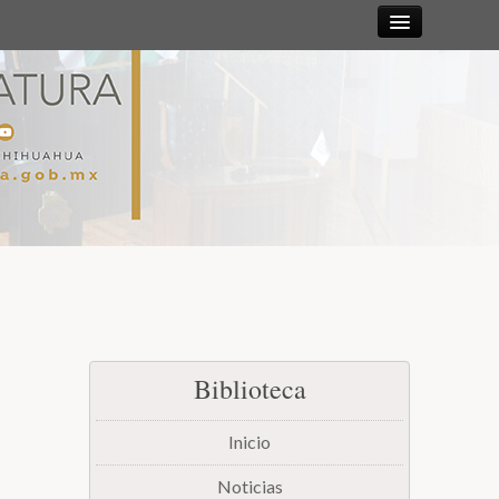
Sesiones
Diputadas y
Diputados
Gaceta
Parlamentaria
Mesa Directiva y Diputación Permanente
Biblioteca
Junta de Coordinación Política
Inicio
Comisiones
Noticias