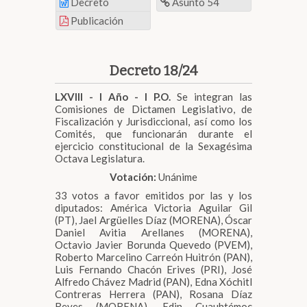
Decreto
Asunto 54
Publicación
Decreto 18/24
LXVIII - I Año - I P.O.
Se integran las
Comisiones de Dictamen Legislativo, de
Fiscalización y Jurisdiccional, así como los
Comités, que funcionarán durante el
ejercicio constitucional de la Sexagésima
Octava Legislatura.
Votación:
Unánime
33 votos a favor emitidos por las y los
diputados: América Victoria Aguilar Gil
(PT), Jael Argüelles Díaz (MORENA), Óscar
Daniel Avitia Arellanes (MORENA),
Octavio Javier Borunda Quevedo (PVEM),
Roberto Marcelino Carreón Huitrón (PAN),
Luis Fernando Chacón Erives (PRI), José
Alfredo Chávez Madrid (PAN), Edna Xóchitl
Contreras Herrera (PAN), Rosana Díaz
Reyes (MORENA), Edin Cuauhtémoc