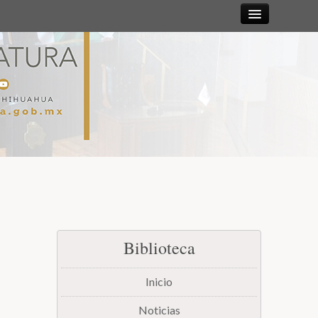
Sesiones
Diputadas y
Diputados
Gaceta
Parlamentaria
Mesa Directiva y Diputación Permanente
Biblioteca
Junta de Coordinación Política
Inicio
Comisiones
Noticias