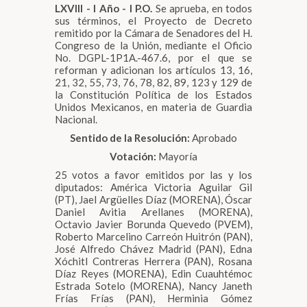
LXVIII - I Año - I P.O.
Se aprueba, en todos
sus términos, el Proyecto de Decreto
remitido por la Cámara de Senadores del H.
Congreso de la Unión, mediante el Oficio
No. DGPL-1P1A.-467.6, por el que se
reforman y adicionan los artículos 13, 16,
21, 32, 55, 73, 76, 78, 82, 89, 123 y 129 de
la Constitución Política de los Estados
Unidos Mexicanos, en materia de Guardia
Nacional.
Sentido de la Resolución:
Aprobado
Votación:
Mayoría
25 votos a favor emitidos por las y los
diputados: América Victoria Aguilar Gil
(PT), Jael Argüelles Díaz (MORENA), Óscar
Daniel Avitia Arellanes (MORENA),
Octavio Javier Borunda Quevedo (PVEM),
Roberto Marcelino Carreón Huitrón (PAN),
José Alfredo Chávez Madrid (PAN), Edna
Xóchitl Contreras Herrera (PAN), Rosana
Díaz Reyes (MORENA), Edin Cuauhtémoc
Estrada Sotelo (MORENA), Nancy Janeth
Frías Frías (PAN), Herminia Gómez