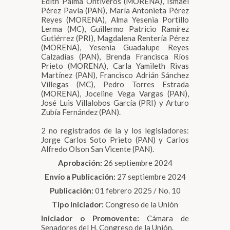
Edith Palma Ontiveros (MORENA), Ismael
Pérez Pavía (PAN), María Antonieta Pérez
Reyes (MORENA), Alma Yesenia Portillo
Lerma (MC), Guillermo Patricio Ramírez
Gutiérrez (PRI), Magdalena Rentería Pérez
(MORENA), Yesenia Guadalupe Reyes
Calzadías (PAN), Brenda Francisca Ríos
Prieto (MORENA), Carla Yamileth Rivas
Martínez (PAN), Francisco Adrián Sánchez
Villegas (MC), Pedro Torres Estrada
(MORENA), Joceline Vega Vargas (PAN),
José Luis Villalobos García (PRI) y Arturo
Zubía Fernández (PAN).
2 no registrados de la y los legisladores:
Jorge Carlos Soto Prieto (PAN) y Carlos
Alfredo Olson San Vicente (PAN).
Aprobación:
26 septiembre 2024
Envío a Publicación:
27 septiembre 2024
Publicación:
01 febrero 2025 / No. 10
Tipo Iniciador:
Congreso de la Unión
Iniciador o Promovente:
Cámara de
Senadores del H. Congreso de la Unión.