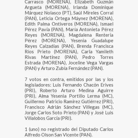
Carrasco (MORENA), Elizabeth Guzmán
Argueta (MORENA), Irlanda Dominique
Márquez Nolasco (PT), Saúl Mireles Corral
(PAN), Leticia Ortega Máynez (MORENA),
Edith Palma Ontiveros (MORENA), Ismael
Pérez Pavía (PAN), María Antonieta Pérez
Reyes (MORENA), Magdalena Rentería
Pérez (MORENA), Yesenia Guadalupe
Reyes Calzadías (PAN), Brenda Francisca
Ríos Prieto (MORENA), Carla Yamileth
Rivas Martínez (PAN), Pedro Torres
Estrada (MORENA), Joceline Vega Vargas
(PAN) y Arturo Zubía Fernández (PAN).
7 votos en contra, emitidos por las y los
legisladores: Luis Fernando Chacón Erives
(PRI), Roberto Arturo Medina Aguirre
(PRI), Alma Yesenia Portillo Lerma (MC),
Guillermo Patricio Ramírez Gutiérrez (PRI),
Francisco Adrián Sánchez Villegas (MC),
Jorge Carlos Soto Prieto (PAN) y José Luis
Villalobos García (PRI).
1 (uno) no registrado del Diputado Carlos
Alfredo Olson San Vicente (PAN).