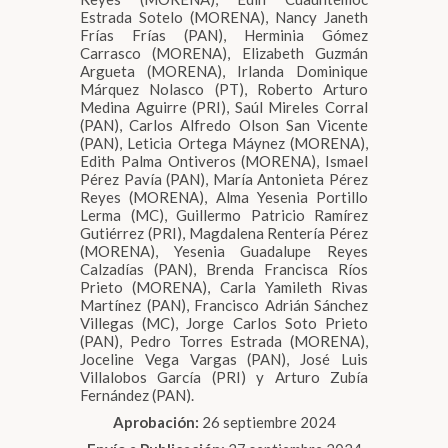
Estrada Sotelo (MORENA), Nancy Janeth
Frías Frías (PAN), Herminia Gómez
Carrasco (MORENA), Elizabeth Guzmán
Argueta (MORENA), Irlanda Dominique
Márquez Nolasco (PT), Roberto Arturo
Medina Aguirre (PRI), Saúl Mireles Corral
(PAN), Carlos Alfredo Olson San Vicente
(PAN), Leticia Ortega Máynez (MORENA),
Edith Palma Ontiveros (MORENA), Ismael
Pérez Pavía (PAN), María Antonieta Pérez
Reyes (MORENA), Alma Yesenia Portillo
Lerma (MC), Guillermo Patricio Ramírez
Gutiérrez (PRI), Magdalena Rentería Pérez
(MORENA), Yesenia Guadalupe Reyes
Calzadías (PAN), Brenda Francisca Ríos
Prieto (MORENA), Carla Yamileth Rivas
Martínez (PAN), Francisco Adrián Sánchez
Villegas (MC), Jorge Carlos Soto Prieto
(PAN), Pedro Torres Estrada (MORENA),
Joceline Vega Vargas (PAN), José Luis
Villalobos García (PRI) y Arturo Zubía
Fernández (PAN).
Aprobación:
26 septiembre 2024