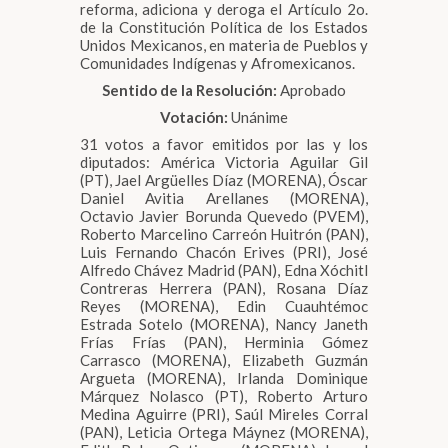
reforma, adiciona y deroga el Artículo 2o.
de la Constitución Política de los Estados
Unidos Mexicanos, en materia de Pueblos y
Comunidades Indígenas y Afromexicanos.
Sentido de la Resolución:
Aprobado
Votación:
Unánime
31 votos a favor emitidos por las y los
diputados: América Victoria Aguilar Gil
(PT), Jael Argüelles Díaz (MORENA), Óscar
Daniel Avitia Arellanes (MORENA),
Octavio Javier Borunda Quevedo (PVEM),
Roberto Marcelino Carreón Huitrón (PAN),
Luis Fernando Chacón Erives (PRI), José
Alfredo Chávez Madrid (PAN), Edna Xóchitl
Contreras Herrera (PAN), Rosana Díaz
Reyes (MORENA), Edin Cuauhtémoc
Estrada Sotelo (MORENA), Nancy Janeth
Frías Frías (PAN), Herminia Gómez
Carrasco (MORENA), Elizabeth Guzmán
Argueta (MORENA), Irlanda Dominique
Márquez Nolasco (PT), Roberto Arturo
Medina Aguirre (PRI), Saúl Mireles Corral
(PAN), Leticia Ortega Máynez (MORENA),