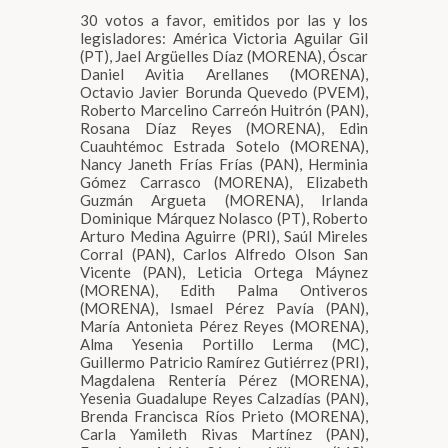
30 votos a favor, emitidos por las y los
legisladores: América Victoria Aguilar Gil
(PT), Jael Argüelles Díaz (MORENA), Óscar
Daniel Avitia Arellanes (MORENA),
Octavio Javier Borunda Quevedo (PVEM),
Roberto Marcelino Carreón Huitrón (PAN),
Rosana Díaz Reyes (MORENA), Edin
Cuauhtémoc Estrada Sotelo (MORENA),
Nancy Janeth Frías Frías (PAN), Herminia
Gómez Carrasco (MORENA), Elizabeth
Guzmán Argueta (MORENA), Irlanda
Dominique Márquez Nolasco (PT), Roberto
Arturo Medina Aguirre (PRI), Saúl Mireles
Corral (PAN), Carlos Alfredo Olson San
Vicente (PAN), Leticia Ortega Máynez
(MORENA), Edith Palma Ontiveros
(MORENA), Ismael Pérez Pavía (PAN),
María Antonieta Pérez Reyes (MORENA),
Alma Yesenia Portillo Lerma (MC),
Guillermo Patricio Ramírez Gutiérrez (PRI),
Magdalena Rentería Pérez (MORENA),
Yesenia Guadalupe Reyes Calzadías (PAN),
Brenda Francisca Ríos Prieto (MORENA),
Carla Yamileth Rivas Martínez (PAN),