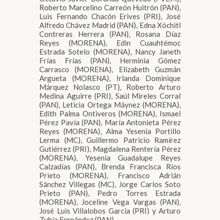
Roberto Marcelino Carreón Huitrón (PAN),
Luis Fernando Chacón Erives (PRI), José
Alfredo Chávez Madrid (PAN), Edna Xóchitl
Contreras Herrera (PAN), Rosana Díaz
Reyes (MORENA), Edin Cuauhtémoc
Estrada Sotelo (MORENA), Nancy Janeth
Frías Frías (PAN), Herminia Gómez
Carrasco (MORENA), Elizabeth Guzmán
Argueta (MORENA), Irlanda Dominique
Márquez Nolasco (PT), Roberto Arturo
Medina Aguirre (PRI), Saúl Mireles Corral
(PAN), Leticia Ortega Máynez (MORENA),
Edith Palma Ontiveros (MORENA), Ismael
Pérez Pavía (PAN), María Antonieta Pérez
Reyes (MORENA), Alma Yesenia Portillo
Lerma (MC), Guillermo Patricio Ramírez
Gutiérrez (PRI), Magdalena Rentería Pérez
(MORENA), Yesenia Guadalupe Reyes
Calzadías (PAN), Brenda Francisca Ríos
Prieto (MORENA), Francisco Adrián
Sánchez Villegas (MC), Jorge Carlos Soto
Prieto (PAN), Pedro Torres Estrada
(MORENA), Joceline Vega Vargas (PAN),
José Luis Villalobos García (PRI) y Arturo
Zubía Fernández (PAN).