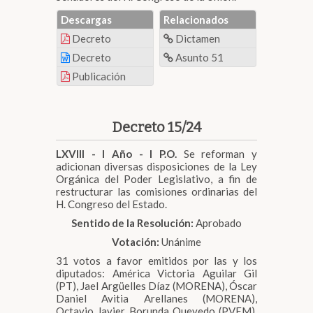
Descargas
Relacionados
Decreto
Dictamen
Decreto
Asunto 51
Publicación
Decreto 15/24
LXVIII - I Año - I P.O.
Se reforman y
adicionan diversas disposiciones de la Ley
Orgánica del Poder Legislativo, a fin de
restructurar las comisiones ordinarias del
H. Congreso del Estado.
Sentido de la Resolución:
Aprobado
Votación:
Unánime
31 votos a favor emitidos por las y los
diputados: América Victoria Aguilar Gil
(PT), Jael Argüelles Díaz (MORENA), Óscar
Daniel Avitia Arellanes (MORENA),
Octavio Javier Borunda Quevedo (PVEM),