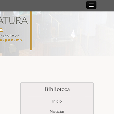
Sesiones
Diputadas y
Diputados
Gaceta
Parlamentaria
Mesa Directiva y Diputación Permanente
Biblioteca
Junta de Coordinación Política
Inicio
Comisiones
Noticias