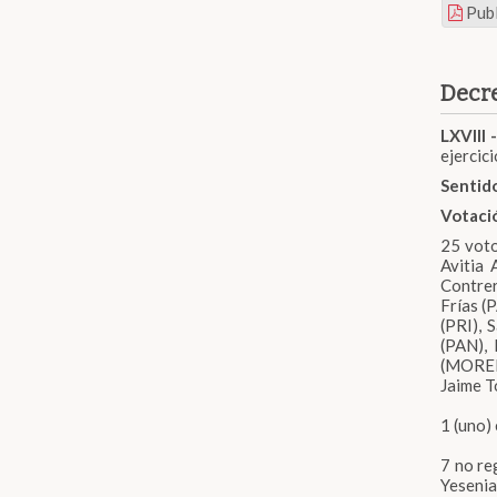
Publ
Decre
LXVIII -
ejercici
Sentido
Votaci
25 voto
Avitia
Contre
Frías (
(PRI), 
(PAN),
(MORENA
Jaime T
1 (uno)
7 no re
Yeseni