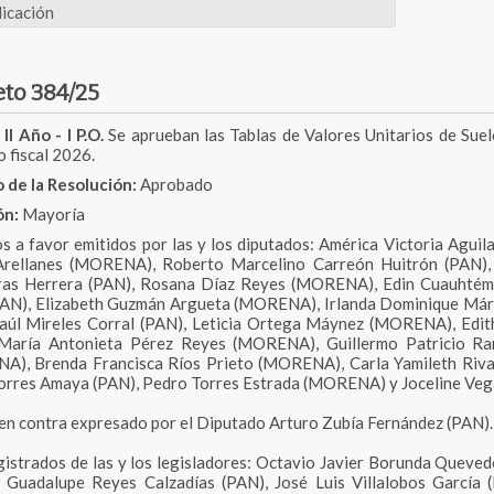
icación
to 384/25
 II Año - I P.O.
Se aprueban las Tablas de Valores Unitarios de Suel
o fiscal 2026.
 de la Resolución:
Aprobado
ón:
Mayoría
s a favor emitidos por las y los diputados: América Victoria Aguil
 Arellanes (MORENA), Roberto Marcelino Carreón Huitrón (PAN),
ras Herrera (PAN), Rosana Díaz Reyes (MORENA), Edin Cuauhtém
PAN), Elizabeth Guzmán Argueta (MORENA), Irlanda Dominique Már
Saúl Mireles Corral (PAN), Leticia Ortega Máynez (MORENA), Ed
 María Antonieta Pérez Reyes (MORENA), Guillermo Patricio Ram
), Brenda Francisca Ríos Prieto (MORENA), Carla Yamileth Rivas
orres Amaya (PAN), Pedro Torres Estrada (MORENA) y Joceline Veg
 en contra expresado por el Diputado Arturo Zubía Fernández (PAN).
gistrados de las y los legisladores: Octavio Javier Borunda Queve
a Guadalupe Reyes Calzadías (PAN), José Luis Villalobos Garcí