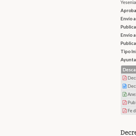
Yesenia
Aproba
Envío a
Public
Envío a
Publica
Tipo In
Ayunta
Desca
Dec
Dec
Ane
Publ
Fe d
Decre