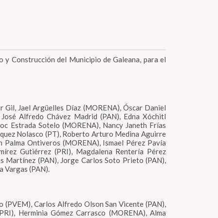
o y Construcción del Municipio de Galeana, para el
ar Gil, Jael Argüelles Díaz (MORENA), Óscar Daniel
 José Alfredo Chávez Madrid (PAN), Edna Xóchitl
oc Estrada Sotelo (MORENA), Nancy Janeth Frías
quez Nolasco (PT), Roberto Arturo Medina Aguirre
ith Palma Ontiveros (MORENA), Ismael Pérez Pavía
írez Gutiérrez (PRI), Magdalena Rentería Pérez
 Martínez (PAN), Jorge Carlos Soto Prieto (PAN),
a Vargas (PAN).
do (PVEM), Carlos Alfredo Olson San Vicente (PAN),
a (PRI), Herminia Gómez Carrasco (MORENA), Alma