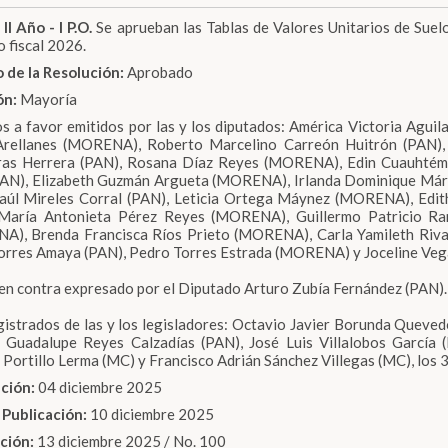
 II Año - I P.O.
Se aprueban las Tablas de Valores Unitarios de Suel
o fiscal 2026.
 de la Resolución:
Aprobado
ón:
Mayoría
s a favor emitidos por las y los diputados: América Victoria Aguil
 Arellanes (MORENA), Roberto Marcelino Carreón Huitrón (PAN),
ras Herrera (PAN), Rosana Díaz Reyes (MORENA), Edin Cuauhtém
PAN), Elizabeth Guzmán Argueta (MORENA), Irlanda Dominique Már
Saúl Mireles Corral (PAN), Leticia Ortega Máynez (MORENA), Ed
 María Antonieta Pérez Reyes (MORENA), Guillermo Patricio Ram
), Brenda Francisca Ríos Prieto (MORENA), Carla Yamileth Rivas
orres Amaya (PAN), Pedro Torres Estrada (MORENA) y Joceline Veg
 en contra expresado por el Diputado Arturo Zubía Fernández (PAN).
gistrados de las y los legisladores: Octavio Javier Borunda Queve
a Guadalupe Reyes Calzadías (PAN), José Luis Villalobos Garcí
 Portillo Lerma (MC) y Francisco Adrián Sánchez Villegas (MC), los 3 
ción:
04 diciembre 2025
 Publicación:
10 diciembre 2025
ación:
13 diciembre 2025 / No. 100