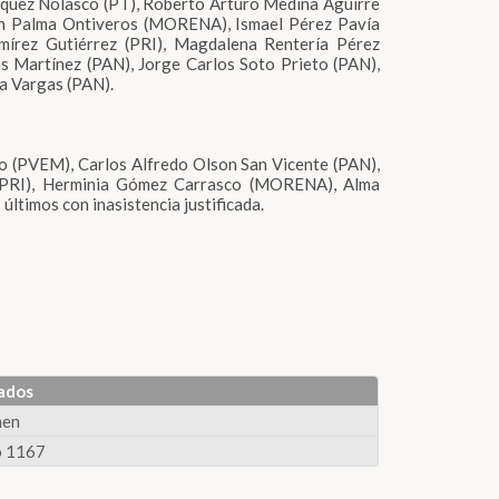
quez Nolasco (PT), Roberto Arturo Medina Aguirre
ith Palma Ontiveros (MORENA), Ismael Pérez Pavía
írez Gutiérrez (PRI), Magdalena Rentería Pérez
 Martínez (PAN), Jorge Carlos Soto Prieto (PAN),
a Vargas (PAN).
do (PVEM), Carlos Alfredo Olson San Vicente (PAN),
a (PRI), Herminia Gómez Carrasco (MORENA), Alma
últimos con inasistencia justificada.
ados
men
 1167