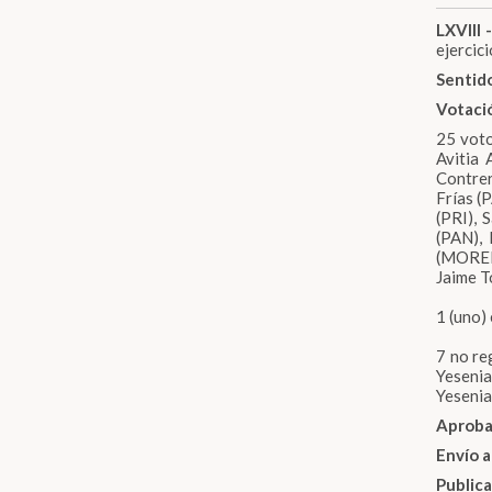
LXVIII -
ejercici
Sentido
Votaci
25 voto
Avitia
Contre
Frías (
(PRI), 
(PAN),
(MORENA
Jaime T
1 (uno)
7 no re
Yeseni
Yesenia
Aproba
Envío a
Public