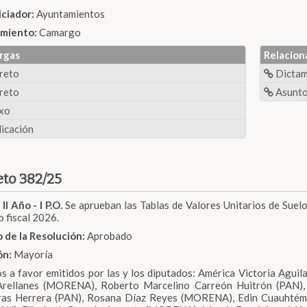
iciador:
Ayuntamientos
miento:
Camargo
rgas
Relacion
reto
Dicta
reto
Asunto
xo
icación
to 382/25
 II Año - I P.O.
Se aprueban las Tablas de Valores Unitarios de Suelo
o fiscal 2026.
 de la Resolución:
Aprobado
ón:
Mayoría
s a favor emitidos por las y los diputados: América Victoria Aguil
 Arellanes (MORENA), Roberto Marcelino Carreón Huitrón (PAN),
ras Herrera (PAN), Rosana Díaz Reyes (MORENA), Edin Cuauhtém