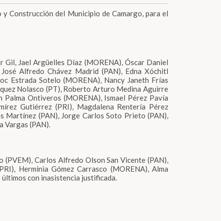
o y Construcción del Municipio de Camargo, para el
ar Gil, Jael Argüelles Díaz (MORENA), Óscar Daniel
 José Alfredo Chávez Madrid (PAN), Edna Xóchitl
oc Estrada Sotelo (MORENA), Nancy Janeth Frías
quez Nolasco (PT), Roberto Arturo Medina Aguirre
ith Palma Ontiveros (MORENA), Ismael Pérez Pavía
írez Gutiérrez (PRI), Magdalena Rentería Pérez
 Martínez (PAN), Jorge Carlos Soto Prieto (PAN),
a Vargas (PAN).
do (PVEM), Carlos Alfredo Olson San Vicente (PAN),
a (PRI), Herminia Gómez Carrasco (MORENA), Alma
últimos con inasistencia justificada.