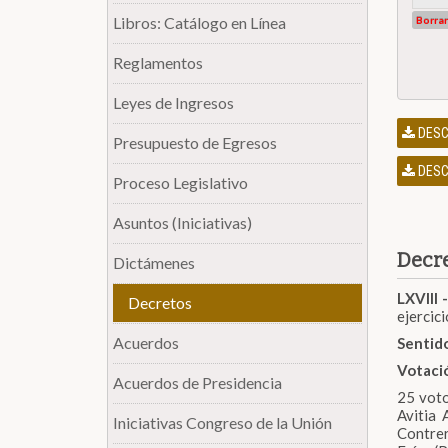
Libros: Catálogo en Línea
Borrar
Reglamentos
Leyes de Ingresos
DESC
Presupuesto de Egresos
DESC
Proceso Legislativo
Asuntos (Iniciativas)
Decre
Dictámenes
LXVIII -
Decretos
ejercici
Acuerdos
Sentido
Votaci
Acuerdos de Presidencia
25 voto
Avitia
Iniciativas Congreso de la Unión
Contre