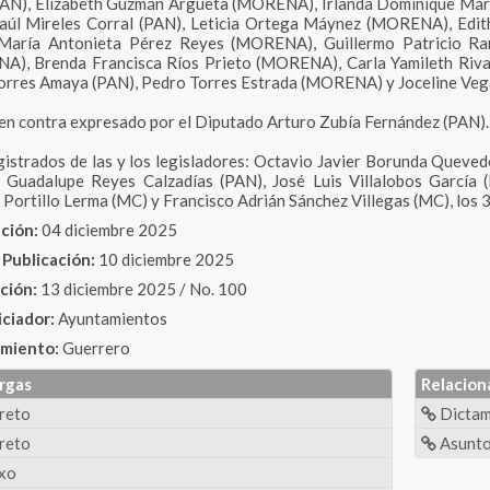
PAN), Elizabeth Guzmán Argueta (MORENA), Irlanda Dominique Már
Saúl Mireles Corral (PAN), Leticia Ortega Máynez (MORENA), Ed
 María Antonieta Pérez Reyes (MORENA), Guillermo Patricio Ram
), Brenda Francisca Ríos Prieto (MORENA), Carla Yamileth Rivas
orres Amaya (PAN), Pedro Torres Estrada (MORENA) y Joceline Veg
 en contra expresado por el Diputado Arturo Zubía Fernández (PAN).
gistrados de las y los legisladores: Octavio Javier Borunda Queve
a Guadalupe Reyes Calzadías (PAN), José Luis Villalobos Garcí
 Portillo Lerma (MC) y Francisco Adrián Sánchez Villegas (MC), los 3 
ción:
04 diciembre 2025
 Publicación:
10 diciembre 2025
ación:
13 diciembre 2025 / No. 100
iciador:
Ayuntamientos
miento:
Guerrero
rgas
Relacion
reto
Dicta
reto
Asunto
xo