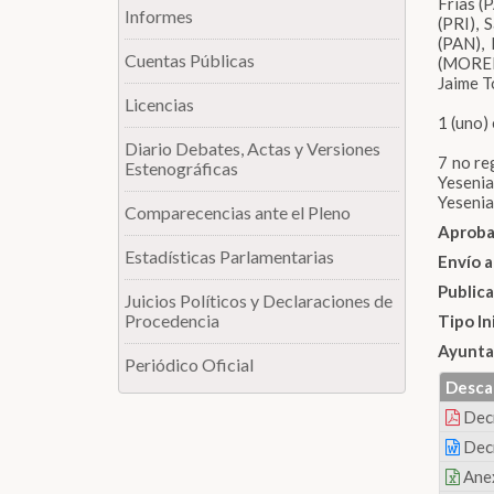
Frías (
Informes
(PRI), 
(PAN),
Cuentas Públicas
(MORENA
Jaime T
Licencias
1 (uno)
Diario Debates, Actas y Versiones
7 no re
Estenográficas
Yeseni
Yesenia
Comparecencias ante el Pleno
Aproba
Estadísticas Parlamentarias
Envío a
Public
Juicios Políticos y Declaraciones de
Procedencia
Tipo In
Ayunta
Periódico Oficial
Desca
Dec
Dec
Ane