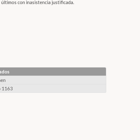
últimos con inasistencia justificada.
ados
men
 1163