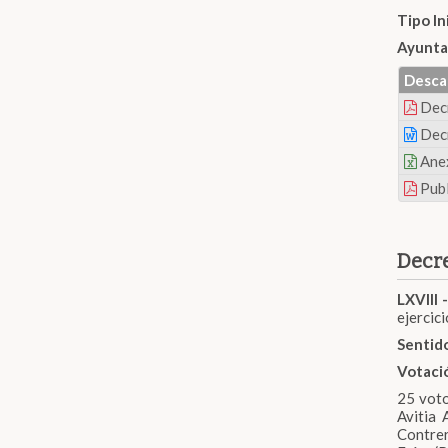
Tipo In
Ayunta
Desca
Dec
Dec
Ane
Publ
Decre
LXVIII -
ejercici
Sentido
Votaci
25 voto
Avitia
Contre