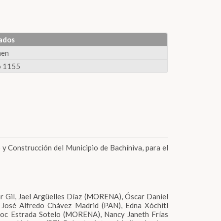
ados
men
 1155
 y Construcción del Municipio de Bachíniva, para el
ar Gil, Jael Argüelles Díaz (MORENA), Óscar Daniel
 José Alfredo Chávez Madrid (PAN), Edna Xóchitl
oc Estrada Sotelo (MORENA), Nancy Janeth Frías