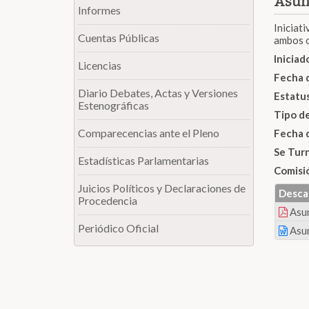
Asun
Informes
Iniciat
Cuentas Públicas
ambos o
Inicia
Licencias
Fecha 
Diario Debates, Actas y Versiones
Estatu
Estenográficas
Tipo d
Comparecencias ante el Pleno
Fecha 
Se Tur
Estadísticas Parlamentarias
Comisi
Juicios Políticos y Declaraciones de
Desca
Procedencia
Asu
Periódico Oficial
Asu