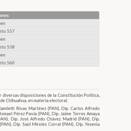
ones
men
eto 557
men
eto 558
men
eto 560
r diversas disposiciones de la Constitución Política,
de Chihuahua, en materia electoral.
Yamileth Rivas Martínez (PAN), Dip. Carlos Alfredo
 Ismael Pérez Pavía (PAN), Dip. Jaime Torres Amaya
PAN), Dip. José Alfredo Chávez Madrid (PAN), Dip.
PAN), Dip. Saúl Mireles Corral (PAN), Dip. Yesenia