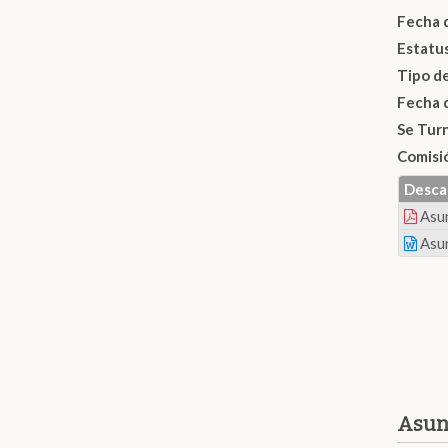
Fecha 
Estatu
Tipo d
Fecha 
Se Tur
Comisi
Desca
Asu
Asu
Asun