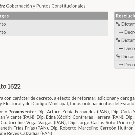
ón:
Gobernación y Puntos Constitucionales
rgas
Resoluci
nto
Dicta
nto
Decr
Dicta
Decr
Dicta
Decr
to 1622
iva con carácter de decreto, a efecto de reformar, adicionar y deroga
ey Electoral y del Código Municipal, todos ordenamientos del Estado 
dor o Promovente:
Dip. Arturo Zubía Fernández (PAN), Dip. Carla 
an Vicente (PAN), Dip. Edna Xóchitl Contreras Herrera (PAN), Dip.
Dip. Joceline Vega Vargas (PAN), Dip. Jorge Carlos Soto Prieto (
aneth Frías Frías (PAN), Dip. Roberto Marcelino Carreón Huitrón (
pe Reyes Calzadías (PAN)