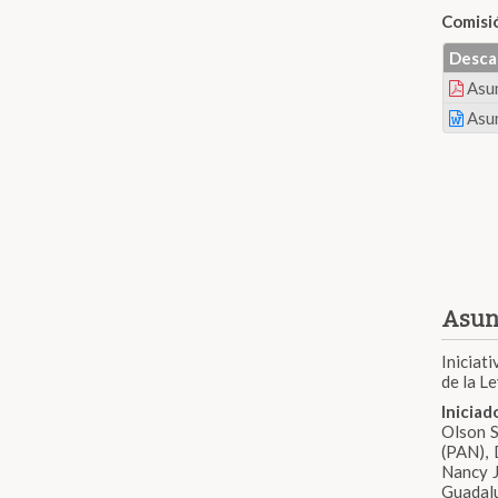
Comisi
Desca
Asu
Asu
Asun
Iniciat
de la L
Inicia
Olson S
(PAN), 
Nancy J
Guadalu