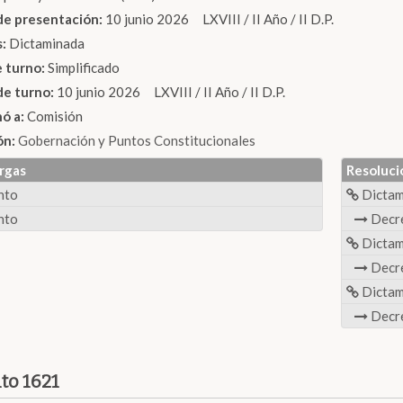
de presentación:
10 junio 2026 LXVIII / II Año / II D.P.
s:
Dictaminada
e turno:
Simplificado
de turno:
10 junio 2026 LXVIII / II Año / II D.P.
nó a:
Comisión
ón:
Gobernación y Puntos Constitucionales
rgas
Resoluci
nto
Dicta
nto
Decr
Dicta
Decr
Dicta
Decr
to 1621