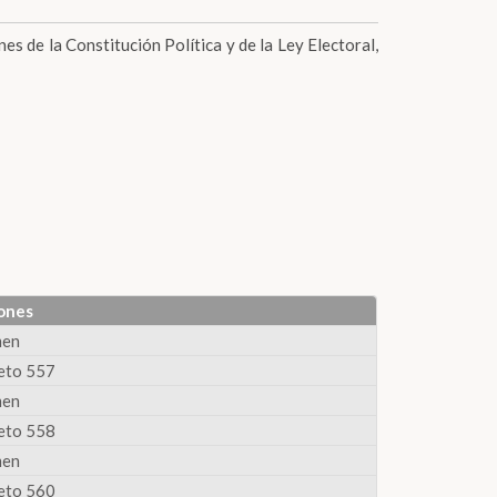
es de la Constitución Política y de la Ley Electoral,
ones
men
eto 557
men
eto 558
men
eto 560