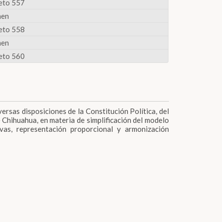
eto 557
men
eto 558
men
eto 560
versas disposiciones de la Constitución Política, del
 Chihuahua, en materia de simplificación del modelo
tivas, representación proporcional y armonización