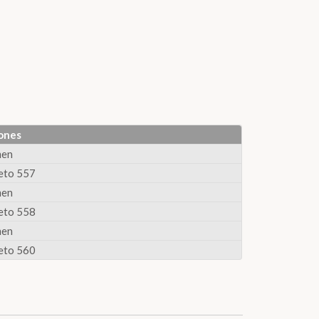
ones
men
eto 557
men
eto 558
men
eto 560