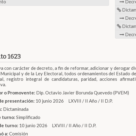
nto
Decr
Dicta
Decr
Dicta
Decr
to 1623
iva con carácter de decreto, a fin de reformar, adicionar y derogar di
Municipal y de la Ley Electoral, todos ordenamientos del Estado de
al, registro integral de candidaturas, paridad, acciones afirma
va.
dor o Promovente:
Dip. Octavio Javier Borunda Quevedo (PVEM)
de presentación:
10 junio 2026 LXVIII / II Año / II D.P.
s:
Dictaminada
e turno:
Simplificado
de turno:
10 junio 2026 LXVIII / II Año / II D.P.
nó a:
Comisión