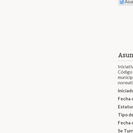
Asu
Asun
Iniciat
Código 
municip
normati
Inicia
Fecha 
Estatu
Tipo d
Fecha 
Se Tur