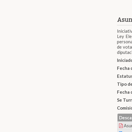
Asun
Iniciat
Ley Ele
persona
de vota
diputac
Inicia
Fecha 
Estatu
Tipo d
Fecha 
Se Tur
Comisi
Desca
Asu