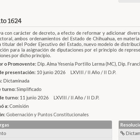
to 1624
iva con carácter de decreto, a efecto de reformar y adicionar divers
ctoral, ambos ordenamientos del Estado de Chihuahua, en materia 
 titular del Poder Ejecutivo del Estado, nuevo modelo de distribuci
ción para la asignación de diputaciones por el principio de repres
iones por dicho principio.
dor o Promovente:
Dip. Alma Yesenia Portillo Lerma (MC), Dip. Franc
de presentación:
10 junio 2026 LXVIII / II Año / II D.P.
s:
Dictaminada
e turno:
Simplificado
de turno:
11 junio 2026 LXVIII / II Año / II D.P.
nó a:
Comisión
ón:
Gobernación y Puntos Constitucionales
rgas
Resoluci
nto
Dicta