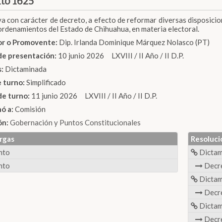
to 1625
iva con carácter de decreto, a efecto de reformar diversas disposicion
rdenamientos del Estado de Chihuahua, en materia electoral.
dor o Promovente:
Dip. Irlanda Dominique Márquez Nolasco (PT)
de presentación:
10 junio 2026 LXVIII / II Año / II D.P.
s:
Dictaminada
e turno:
Simplificado
de turno:
11 junio 2026 LXVIII / II Año / II D.P.
nó a:
Comisión
ón:
Gobernación y Puntos Constitucionales
rgas
Resoluci
nto
Dicta
nto
Decr
Dicta
Decr
Dicta
Decr