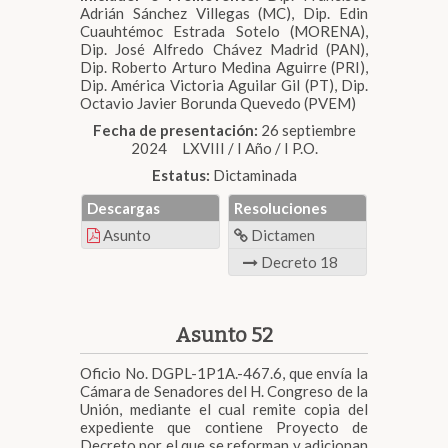
Adrián Sánchez Villegas (MC), Dip. Edin
Cuauhtémoc Estrada Sotelo (MORENA),
Dip. José Alfredo Chávez Madrid (PAN),
Dip. Roberto Arturo Medina Aguirre (PRI),
Dip. América Victoria Aguilar Gil (PT), Dip.
Octavio Javier Borunda Quevedo (PVEM)
Fecha de presentación:
26 septiembre
2024 LXVIII / I Año / I P.O.
Estatus:
Dictaminada
Descargas
Resoluciones
Asunto
Dictamen
Decreto 18
Asunto 52
Oficio No. DGPL-1P1A.-467.6, que envía la
Cámara de Senadores del H. Congreso de la
Unión, mediante el cual remite copia del
expediente que contiene Proyecto de
Decreto por el que se reforman y adicionan