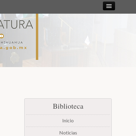
Sesiones
Diputadas y
Diputados
Gaceta
Parlamentaria
Mesa Directiva y Diputación Permanente
Biblioteca
Junta de Coordinación Política
Inicio
Comisiones
Noticias