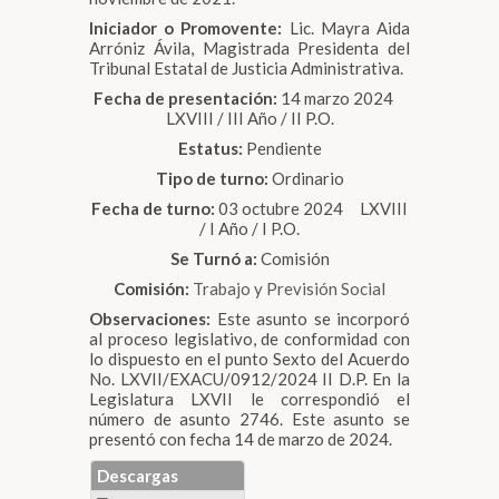
Iniciador o Promovente:
Lic. Mayra Aida
Arróniz Ávila, Magistrada Presidenta del
Tribunal Estatal de Justicia Administrativa.
Fecha de presentación:
14 marzo 2024
LXVIII / III Año / II P.O.
Estatus:
Pendiente
Tipo de turno:
Ordinario
Fecha de turno:
03 octubre 2024 LXVIII
/ I Año / I P.O.
Se Turnó a:
Comisión
Comisión:
Trabajo y Previsión Social
Observaciones:
Este asunto se incorporó
al proceso legislativo, de conformidad con
lo dispuesto en el punto Sexto del Acuerdo
No. LXVII/EXACU/0912/2024 II D.P. En la
Legislatura LXVII le correspondió el
número de asunto 2746. Este asunto se
presentó con fecha 14 de marzo de 2024.
Descargas