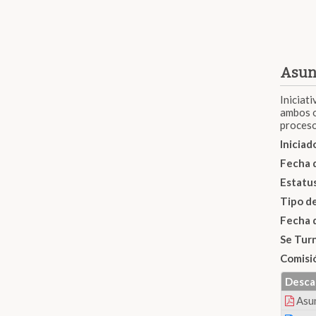
Asun
Iniciati
ambos o
proceso
Inicia
Fecha 
Estatu
Tipo d
Fecha 
Se Tur
Comisi
Desca
Asu