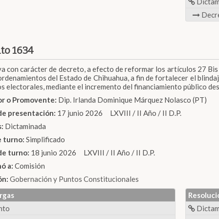
Dicta
Decr
to 1634
va con carácter de decreto, a efecto de reformar los artículos 27 Bis 
rdenamientos del Estado de Chihuahua, a fin de fortalecer el blindaje 
s electorales, mediante el incremento del financiamiento público de
dor o Promovente:
Dip. Irlanda Dominique Márquez Nolasco (PT)
de presentación:
17 junio 2026 LXVIII / II Año / II D.P.
s:
Dictaminada
e turno:
Simplificado
de turno:
18 junio 2026 LXVIII / II Año / II D.P.
nó a:
Comisión
ón:
Gobernación y Puntos Constitucionales
rgas
Resoluci
nto
Dicta