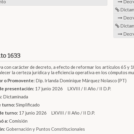
nto
Decr
Dicta
Decr
Dicta
Decr
to 1633
iva con carácter de decreto, a efecto de reformar los artículos 65 y 1
lecer la certeza jurídica y la eficiencia operativa en los cómputos mu
dor o Promovente:
Dip. Irlanda Dominique Márquez Nolasco (PT)
de presentación:
17 junio 2026 LXVIII / II Año / II D.P.
s:
Dictaminada
e turno:
Simplificado
de turno:
17 junio 2026 LXVIII / II Año / II D.P.
nó a:
Comisión
ón:
Gobernación y Puntos Constitucionales