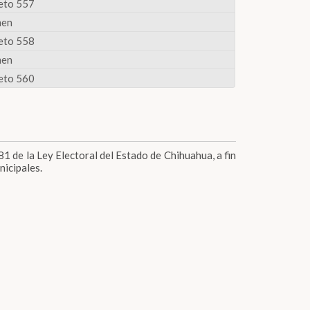
eto 557
men
eto 558
men
eto 560
81 de la Ley Electoral del Estado de Chihuahua, a fin
nicipales.