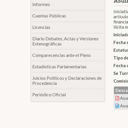
Asun
Informes
Iniciati
Cuentas Públicas
artícul
financi
Licencias
ilícita
Inicia
Diario Debates, Actas y Versiones
Fecha 
Estenográficas
Estatu
Comparecencias ante el Pleno
Tipo d
Fecha 
Estadísticas Parlamentarias
Se Tur
Juicios Políticos y Declaraciones de
Comisi
Procedencia
Desca
Periódico Oficial
Asu
Asu