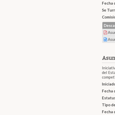
Fecha 
Se Tur
Comisi
Desca
Asu
Asu
Asun
Iniciat
del Est
competi
Inicia
Fecha 
Estatu
Tipo d
Fecha 