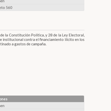
men
eto 560
de la Constitución Política, y 28 de la Ley Electoral,
institucional contra el financiamiento ilícito en los
stinado a gastos de campaña.
ones
men