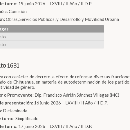
de turno:
19 junio 2026 LXVIII / II Año / II D.P.
nó a:
Comisión
ón:
Obras, Servicios Públicos, y Desarrollo y Movilidad Urbana
rgas
nto
nto
to 1631
iva con carácter de decreto, a efecto de reformar diversas fracciones
ado de Chihuahua, en materia de autodeterminación de los partidos
tividad de género.
dor o Promovente:
Dip. Francisco Adrián Sánchez Villegas (MC)
de presentación:
16 junio 2026 LXVIII / II Año / II D.P.
s:
Dictaminada
e turno:
Simplificado
de turno:
17 junio 2026 LXVIII / II Año / II D.P.