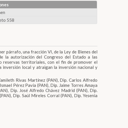
ones
men
eto 558
mer párrafo, una fracción VI, de la Ley de Bienes del
e la autorización del Congreso del Estado a las
 reservas territoriales, con el fin de promover el
inversión local y atraigan la inversión nacional y
Yamileth Rivas Martínez (PAN), Dip. Carlos Alfredo
 Ismael Pérez Pavía (PAN), Dip. Jaime Torres Amaya
PAN), Dip. José Alfredo Chávez Madrid (PAN), Dip.
PAN), Dip. Saúl Mireles Corral (PAN), Dip. Yesenia