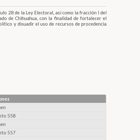
ulo 28 de la Ley Electoral, así como la fracción I del
do de Chihuahua, con la finalidad de fortalecer el
olítico y disuadir el uso de recursos de procedencia
ones
men
eto 558
men
eto 557