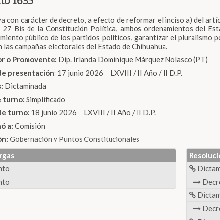
to 1635
va con carácter de decreto, a efecto de reformar el inciso a) del artíc
o 27 Bis de la Constitución Política, ambos ordenamientos del Esta
amiento público de los partidos políticos, garantizar el pluralismo p
 en las campañas electorales del Estado de Chihuahua.
dor o Promovente:
Dip. Irlanda Dominique Márquez Nolasco (PT)
de presentación:
17 junio 2026 LXVIII / II Año / II D.P.
s:
Dictaminada
e turno:
Simplificado
de turno:
18 junio 2026 LXVIII / II Año / II D.P.
nó a:
Comisión
ón:
Gobernación y Puntos Constitucionales
rgas
Resoluci
nto
Dicta
nto
Decr
Dicta
Decr