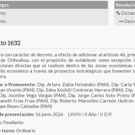
rgas
Resoluci
nto
Dicta
nto
Decr
to 1632
iva con carácter de decreto, a efecto de adicionar al artículo 46, pri
de Chihuahua, con el propósito de establecer como excepción d
ciones directas que se realicen dentro de las zonas económicas o
llo económico a través de proyectos estratégicos que fomenten la 
era.
dor o Promovente:
Dip. Arturo Zubía Fernández (PAN), Dip. Carla 
an Vicente (PAN), Dip. Edna Xóchitl Contreras Herrera (PAN), Dip.
Dip. Joceline Vega Vargas (PAN), Dip. Jorge Carlos Soto Prieto (
aneth Frías Frías (PAN), Dip. Roberto Marcelino Carreón Huitrón (
pe Reyes Calzadías (PAN)
de presentación:
16 junio 2026 LXVIII / II Año / II D.P.
s:
Pendiente
e turno:
Ordinario