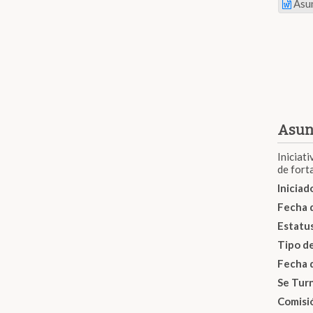
Asu
Asun
Iniciat
de forta
Inicia
Fecha 
Estatu
Tipo d
Fecha 
Se Tur
Comisi