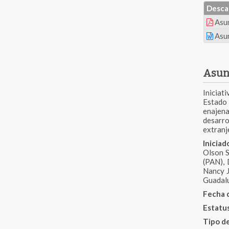
Desca
Asu
Asu
Asun
Iniciat
Estado 
enajena
desarro
extranj
Inicia
Olson S
(PAN), 
Nancy J
Guadalu
Fecha 
Estatu
Tipo d