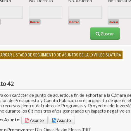
Asunto
No. Decreto
No. Acuerdo
No. Iniciat
Borrar
Borrar
Borrar
Buscar
ARGAR LISTADO DE SEGUIMIENTO DE ASUNTOS DE LA LXVII LEGISLATURA
to 42
iva con carácter de punto de acuerdo, a fin de exhortar a la Cámara d
sión de Presupuesto y Cuenta Pública, con el propósito de que en e
n recursos dentro del rubro de Programas y Proyectos de Inversió
o durante los últimos tres años, generando un impacto negativo en 
os Asunto:
Asunto
Asunto
dor o Promovente:
Dip. Omar Bazán Flores (PRI)