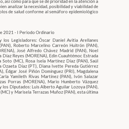
o, así como para que se dé prioridad en la atención a
n analizar la necesidad, posibilidad y viabilidad de
colos de salud conforme al semáforo epidemiológico
 2021 - I Periodo Ordinario
 los Legisladores: Óscar Daniel Avitia Arellanes
(PAN), Roberto Marcelino Carreón Huitrón (PAN),
RENA), José Alfredo Chávez Madrid (PAN), Noel
na Díaz Reyes (MORENA), Edin Cuauhtémoc Estrada
 Soto (MC), Rosa Isela Martínez Díaz (PAN), Saúl
 Ozaeta Díaz (PT), Diana Ivette Pereda Gutiérrez
A), Édgar José Piñón Domínguez (PRI), Magdalena
arla Yamileth Rivas Martínez (PAN), Ivón Salazar
rrazas Porras (MORENA), Mario Humberto Vázquez
y los Diputados: Luis Alberto Aguilar Lozoya (PAN),
 (MC) y Marisela Terrazas Muñoz (PAN), esta última