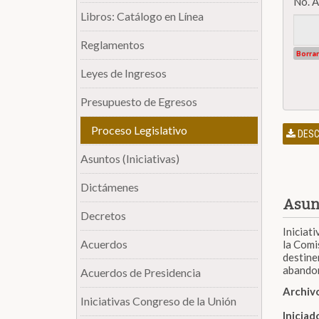
No. 
Libros: Catálogo en Línea
Reglamentos
Borrar
Leyes de Ingresos
Presupuesto de Egresos
Proceso Legislativo
DESC
Asuntos (Iniciativas)
Dictámenes
Asun
Decretos
Iniciat
Acuerdos
la Comi
destine
abandon
Acuerdos de Presidencia
Archiv
Iniciativas Congreso de la Unión
Inicia