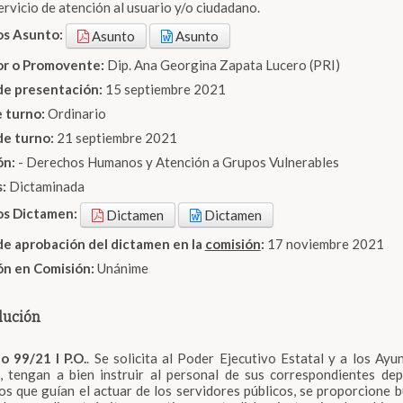
ervicio de atención al usuario y/o ciudadano.
os Asunto:
Asunto
Asunto
dor o Promovente:
Dip. Ana Georgina Zapata Lucero (PRI)
de presentación:
15 septiembre 2021
e turno:
Ordinario
de turno:
21 septiembre 2021
ón:
- Derechos Humanos y Atención a Grupos Vulnerables
s:
Dictaminada
os Dictamen:
Dictamen
Dictamen
de aprobación del dictamen en la
comisión
:
17 noviembre 2021
ón en Comisión:
Unánime
lución
o 99/21 I P.O.
. Se solicita al Poder Ejecutivo Estatal y a los Ay
, tengan a bien instruir al personal de sus correspondientes de
ios que guían el actuar de los servidores públicos, se proporcione 