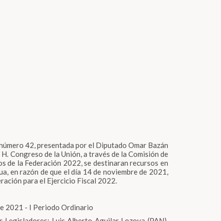
n el número 42, presentada por el Diputado Omar Bazán
 H. Congreso de la Unión, a través de la Comisión de
s de la Federación 2022, se destinaran recursos en
a, en razón de que el día 14 de noviembre de 2021,
ación para el Ejercicio Fiscal 2022.
 2021 - I Periodo Ordinario
s Legisladores: Luis Alberto Aguilar Lozoya (PAN),