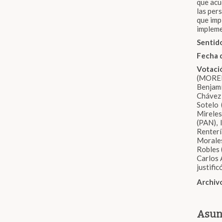
que acu
las per
que imp
impleme
Sentido
Fecha 
Votaci
(MOREN
Benjam
Chávez
Sotelo 
Mireles
(PAN),
Renterí
Morale
Robles 
Carlos 
justific
Archiv
Asun