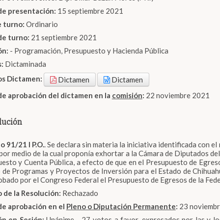
de presentación:
15 septiembre 2021
e turno:
Ordinario
de turno:
21 septiembre 2021
ón:
- Programación, Presupuesto y Hacienda Pública
s:
Dictaminada
os Dictamen:
Dictamen
Dictamen
de aprobación del dictamen en la
comisión
:
22 noviembre 2021
lución
 91/21 I P.O.
. Se declara sin materia la iniciativa identificada co
 por medio de la cual proponía exhortar a la Cámara de Diputados del
esto y Cuenta Pública, a efecto de que en el Presupuesto de Egreso
o de Programas y Proyectos de Inversión para el Estado de Chihuahu
obado por el Congreso Federal el Presupuesto de Egresos de la Feder
 de la Resolución:
Rechazado
de aprobación en el
Pleno o Diputación Permanente
:
23 noviembre
ón en Sesión:
Unánime - 27 votos a favor, expresados por las y lo