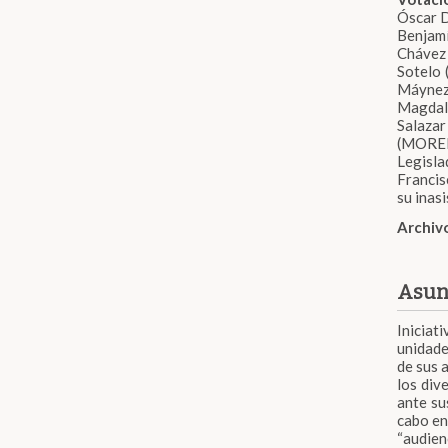
Óscar D
Benjam
Chávez
Sotelo 
Máynez 
Magdale
Salazar
(MOREN
Legisla
Francis
su inasi
Archiv
Asun
Iniciat
unidade
de sus 
los div
ante su
cabo en
“audien