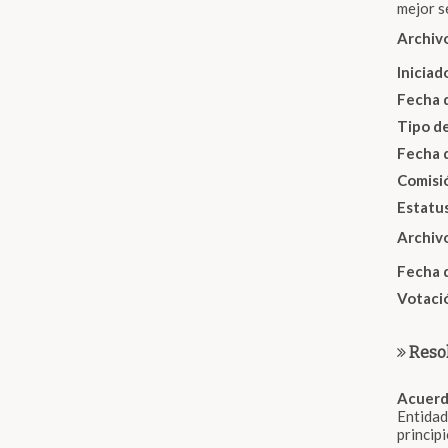
mejor s
Archiv
Inicia
Fecha 
Tipo d
Fecha 
Comisi
Estatu
Archiv
Fecha 
Votaci
Reso
Acuerd
Entidad
princip