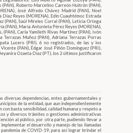
s (PAN), Roberto Marcelino Carreón Huitrón (PAN),
RENA), José Alfredo Chávez Madrid (PAN), Noel
na Díaz Reyes (MORENA), Edin Cuauhtémoc Estrada
z (PAN), Saúl Mireles Corral (PAN), Leticia Ortega
vía (PAN), María Antonieta Pérez Reyes (MORENA),
(PAN), Carla Yamileth Rivas Martínez (PAN), Ivón
la Terrazas Muñoz (PAN), Adriana Terrazas Porras
a Lucero (PRI). 6 no registrados, de las y los
n Vicente (PAN), Édgar José Piñón Domínguez (PRI),
yanira Ozaeta Díaz (PT), los 2 últimos justificaron
 las diversas dependencias, entes gubernamentales y
unicipios de la entidad, que aun independientemente
en con basta sensibilidad, calidad humana y respeto a
ntos y diversos trámites o gestiones administrativas
ención al público, por otra parte, pudiendo llevar a
e implementar el desarrollo y manejo de las llamadas
te pandemia de COVID-19, para así lograr brindar el