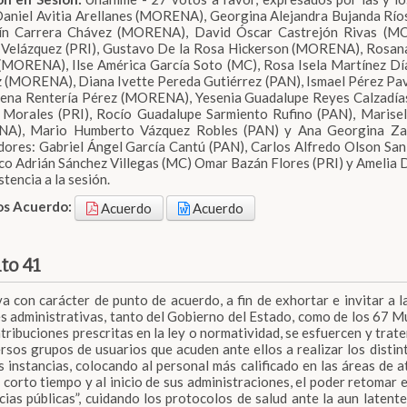
aniel Avitia Arellanes (MORENA), Georgina Alejandra Bujanda Río
ín Carrera Chávez (MORENA), David Óscar Castrejón Rivas (MO
 Velázquez (PRI), Gustavo De la Rosa Hickerson (MORENA), Rosa
(MORENA), Ilse América García Soto (MC), Rosa Isela Martínez Día
(MORENA), Diana Ivette Pereda Gutiérrez (PAN), Ismael Pérez Pa
na Rentería Pérez (MORENA), Yesenia Guadalupe Reyes Calzadías, 
 Morales (PRI), Rocío Guadalupe Sarmiento Rufino (PAN), Marise
A), Mario Humberto Vázquez Robles (PAN) y Ana Georgina Zapat
dores: Gabriel Ángel García Cantú (PAN), Carlos Alfredo Olson Sa
co Adrián Sánchez Villegas (MC) Omar Bazán Flores (PRI) y Amelia De
stencia a la sesión.
os Acuerdo:
Acuerdo
Acuerdo
to 41
iva con carácter de punto de acuerdo, a fin de exhortar e invitar a
s administrativas, tanto del Gobierno del Estado, como de los 67 M
atribuciones prescritas en la ley o normatividad, se esfuercen y trat
ersos grupos de usuarios que acuden ante ellos a realizar los disti
s instancias, colocando al personal más calificado en las áreas de at
 corto tiempo y al inicio de sus administraciones, el poder retomar 
cias públicas”, cuidando los protocolos de salud ante la aun laten