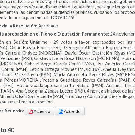
den a realizar trámites y gestiones ante dichas instancias de gobiern
sonas mayores y/o con discapacidad. Igualmente, para que tengan a bie
lementen las denominadas audiencias públicas, cuidando los proto
ntado por la pandemia del COVID 19.
 de la Resolución:
Aprobado
de aprobación en el
Pleno o Diputación Permanente
:
24 noviembre
ón en Sesión:
Unánime - 29 votos a favor, expresados por las y
A), Omar Bazán Flores (PRI), Georgina Alejandra Bujanda Ríos 
ín Carrera Chávez (MORENA), David Óscar Castrejón Rivas (MO
 Velázquez (PRI), Gustavo De la Rosa Hickerson (MORENA), Rosa
(MORENA), Gabriel Ángel García Cantú (PAN), Ilse América García
 Corral (PAN), Leticia Ortega Máynez (MORENA), Amelia Deyanira
 Ismael Pérez Pavía (PAN), María Antonieta Pérez Reyes (MOREN
a Pérez (MORENA), Yesenia Guadalupe Reyes Calzadías, (PAN), C
s (PRI), Rocío Guadalupe Sarmiento Rufino (PAN), Adriana Te
(PAN) y Ana Georgina Zapata Lucero (PRI). 4 no registrados, de las 
Alfredo Olson San Vicente (PAN), Francisco Adrián Sánchez Villegas
ó su inasistencia a la sesión.
os Acuerdo:
Acuerdo
Acuerdo
to 40