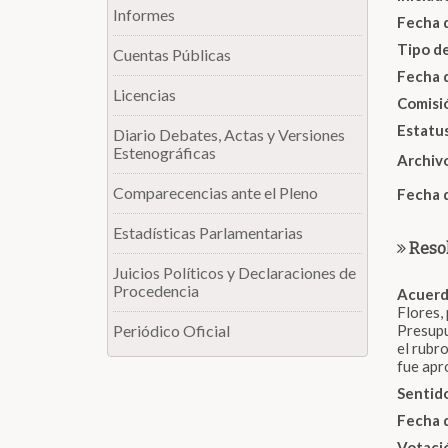
Informes
Fecha 
Tipo d
Cuentas Públicas
Fecha 
Licencias
Comisi
Estatu
Diario Debates, Actas y Versiones
Estenográficas
Archiv
Comparecencias ante el Pleno
Fecha 
Estadísticas Parlamentarias
Reso
Juicios Políticos y Declaraciones de
Procedencia
Acuerdo
Flores,
Periódico Oficial
Presupu
el rubr
fue apr
Sentido
Fecha 
Votaci