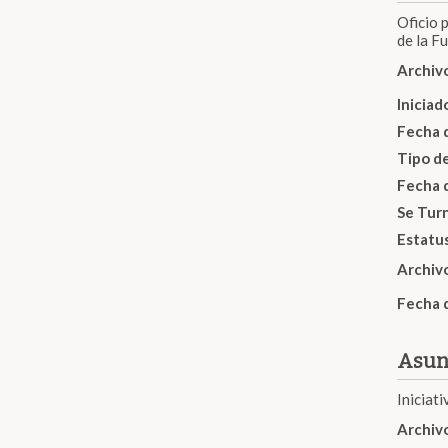
Oficio 
de la F
Archiv
Inicia
Fecha 
Tipo d
Fecha 
Se Tur
Estatu
Archiv
Fecha 
Asun
Iniciat
Archiv