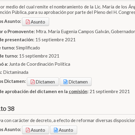
por medio del cual remite el nombramiento de la Lic. María de los Án
unción Pública, para su aprobación por parte del Pleno del H. Congre
os Asunto:
Asunto
dor o Promovente:
Mtra. María Eugenia Campos Galván, Gobernadora
de presentación:
15 septiembre 2021
e turno:
Simplificado
de turno:
15 septiembre 2021
nó a:
Junta de Coordinación Política
s:
Dictaminada
os Dictamen:
Dictamen
Dictamen
de aprobación del dictamen en la
comisión
:
21 septiembre 2021
to 38
iva con carácter de decreto, a efecto de reformar diversas disposicio
os Asunto:
Asunto
Asunto