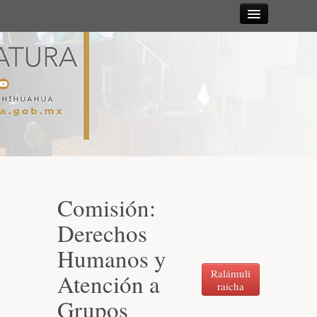
Sesiones
Diputadas y
Diputados
Gaceta
Parlamentaria
Comisión:
Mesa Directiva y Diputación Permanente
Derechos
Humanos y
Junta de Coordinación Política
Ralámuli
Atención a
raicha
Grupos
Comisiones