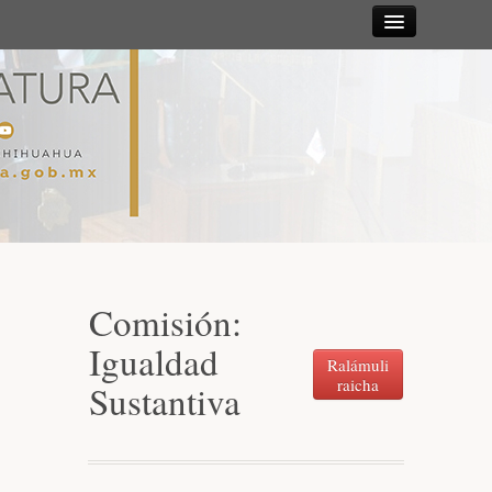
Sesiones
Diputadas y
Diputados
Gaceta
Parlamentaria
Comisión:
Mesa Directiva y Diputación Permanente
Igualdad
Ralámuli
raicha
Sustantiva
Junta de Coordinación Política
Comisiones