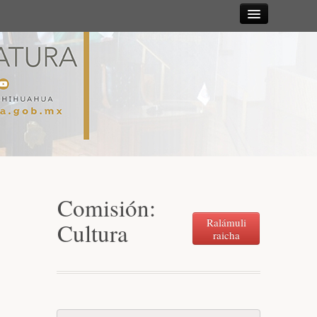
Sesiones
Diputadas y
Diputados
Gaceta
Parlamentaria
Comisión:
Mesa Directiva y Diputación Permanente
Ralámuli
Cultura
raicha
Junta de Coordinación Política
Comisiones