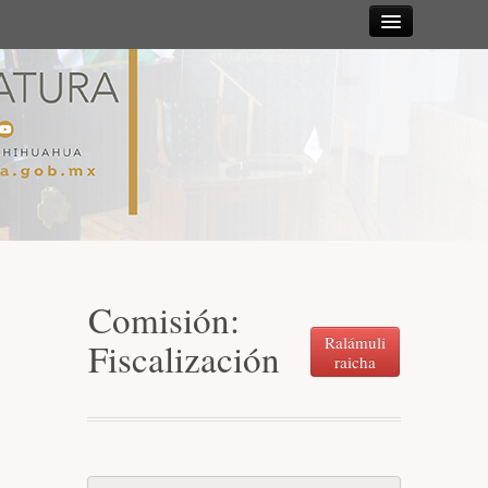
Sesiones
Diputadas y
Diputados
Gaceta
Parlamentaria
Comisión:
Mesa Directiva y Diputación Permanente
Ralámuli
Fiscalización
raicha
Junta de Coordinación Política
Comisiones