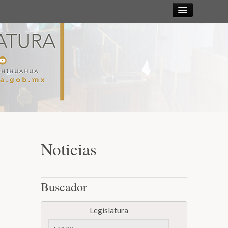
Sesiones
Diputadas y
Diputados
Gaceta
Parlamentaria
Noticias
Mesa Directiva y Diputación Permanente
Buscador
Junta de Coordinación Política
Legislatura
Comisiones