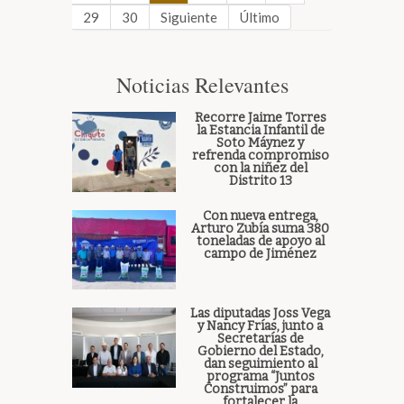
29
30
Siguiente
Último
Noticias Relevantes
Recorre Jaime Torres
la Estancia Infantil de
Soto Máynez y
refrenda compromiso
con la niñez del
Distrito 13
Con nueva entrega,
Arturo Zubía suma 380
toneladas de apoyo al
campo de Jiménez
Las diputadas Joss Vega
y Nancy Frías, junto a
Secretarías de
Gobierno del Estado,
dan seguimiento al
programa “Juntos
Construimos” para
fortalecer la