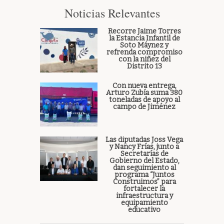
Noticias Relevantes
Recorre Jaime Torres
la Estancia Infantil de
Soto Máynez y
refrenda compromiso
con la niñez del
Distrito 13
Con nueva entrega,
Arturo Zubía suma 380
toneladas de apoyo al
campo de Jiménez
Las diputadas Joss Vega
y Nancy Frías, junto a
Secretarías de
Gobierno del Estado,
dan seguimiento al
programa “Juntos
Construimos” para
fortalecer la
infraestructura y
equipamiento
educativo