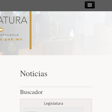
Sesiones
Diputadas y
Diputados
Gaceta
Parlamentaria
Noticias
Mesa Directiva y Diputación Permanente
Buscador
Junta de Coordinación Política
Legislatura
Comisiones