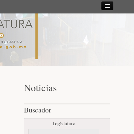
Sesiones
Diputadas y
Diputados
Gaceta
Parlamentaria
Noticias
Mesa Directiva y Diputación Permanente
Buscador
Junta de Coordinación Política
Legislatura
Comisiones