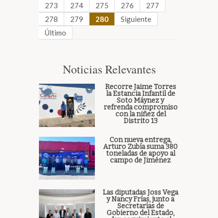
273
274
275
276
277
278
279
280
Siguiente
Último
Noticias Relevantes
Recorre Jaime Torres
la Estancia Infantil de
Soto Máynez y
refrenda compromiso
con la niñez del
Distrito 13
Con nueva entrega,
Arturo Zubía suma 380
toneladas de apoyo al
campo de Jiménez
Las diputadas Joss Vega
y Nancy Frías, junto a
Secretarías de
Gobierno del Estado,