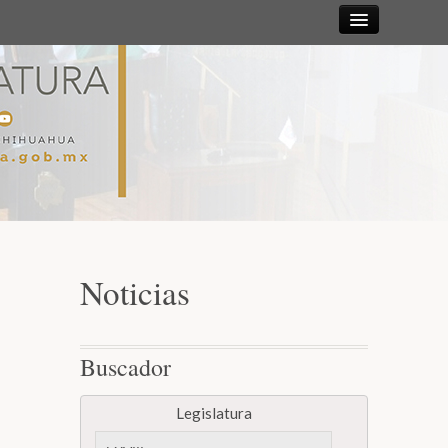
Sesiones
Diputadas y
Diputados
Gaceta
Parlamentaria
Noticias
Mesa Directiva y Diputación Permanente
Buscador
Junta de Coordinación Política
Legislatura
Comisiones