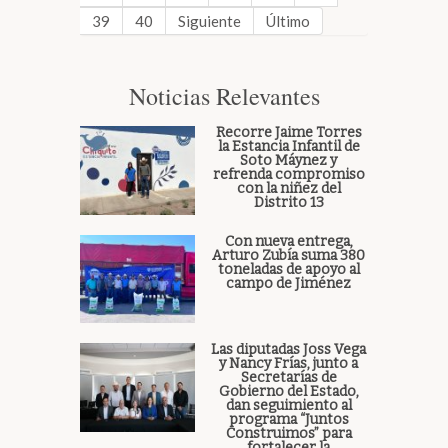
39
40
Siguiente
Último
Noticias Relevantes
Recorre Jaime Torres
la Estancia Infantil de
Soto Máynez y
refrenda compromiso
con la niñez del
Distrito 13
Con nueva entrega,
Arturo Zubía suma 380
toneladas de apoyo al
campo de Jiménez
Las diputadas Joss Vega
y Nancy Frías, junto a
Secretarías de
Gobierno del Estado,
dan seguimiento al
programa “Juntos
Construimos” para
fortalecer la