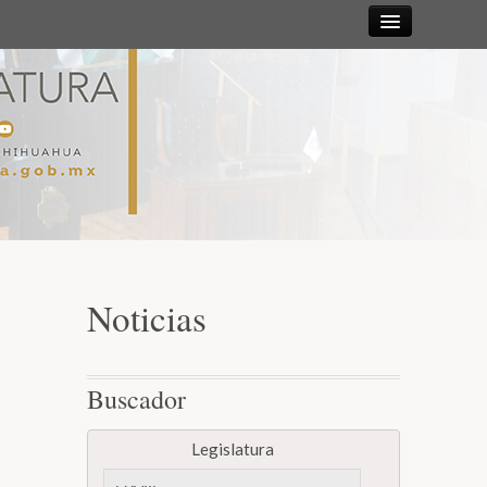
Sesiones
Diputadas y
Diputados
Gaceta
Parlamentaria
Noticias
Mesa Directiva y Diputación Permanente
Buscador
Junta de Coordinación Política
Legislatura
Comisiones