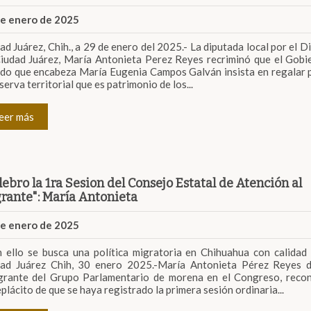
de enero de 2025
ad Juárez, Chih., a 29 de enero del 2025.- La diputada local por el Di
iudad Juárez, María Antonieta Perez Reyes recriminó que el Gobi
do que encabeza María Eugenia Campos Galván insista en regalar 
eserva territorial que es patrimonio de los...
eer más
lebro la 1ra Sesion del Consejo Estatal de Atención al
rante": María Antonieta
de enero de 2025
 ello se busca una política migratoria en Chihuahua con calida
ad Juárez Chih, 30 enero 2025.-María Antonieta Pérez Reyes d
grante del Grupo Parlamentario de morena en el Congreso, reco
plácito de que se haya registrado la primera sesión ordinaria...