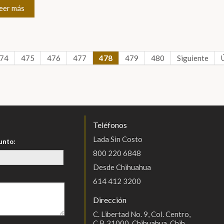
eer más
74
475
476
477
478
479
480
Siguiente
Teléfonos
Lada Sin Costo
unto:
800 220 6848
Desde Chihuahua
614 412 3200
Dirección
C. Libertad No. 9, Col. Centro,
C.P. 31000, Chihuahua, Chih.