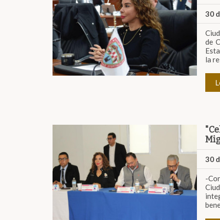
30 
Ciud
de C
Esta
la r
L
"Ce
Mig
30 
-Con
Ciud
inte
bene