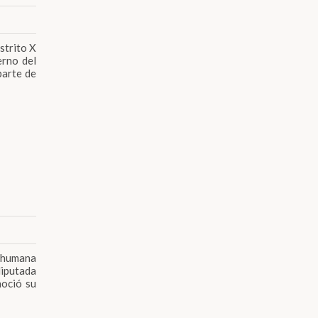
strito X
erno del
parte de
d humana
iputada
noció su