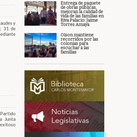
Entrega de paquete
de obras públicas,
mejoran la calidad de
vida de las familias en
Riva Palacio: Jaime
raudes y
Torres Amaya
; 31 de
mediante
Olson mantiene
recorridos por las
colonias para
escuchar a las
familias
 Partido
a Junta
exitoso