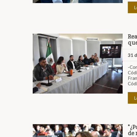
L
Rea
que
31 
-Com
Códi
Fran
Códi
L
"¿P
de 