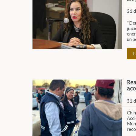
31 
*Den
jui
ener
un p
L
Rea
aco
31 
Chih
Acc
Muni
reco