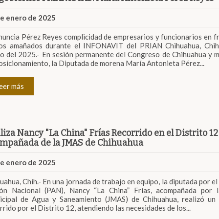
de enero de 2025
uncia Pérez Reyes complicidad de empresarios y funcionarios en f
cios amañados durante el INFONAVIT del PRIAN Chihuahua, Chih
o del 2025.- En sesión permanente del Congreso de Chihuahua y 
osicionamiento, la Diputada de morena María Antonieta Pérez...
eer más
liza Nancy "La China" Frías Recorrido en el Distrito 12
mpañada de la JMAS de Chihuahua
de enero de 2025
uahua, Chih.- En una jornada de trabajo en equipo, la diputada por el
ión Nacional (PAN), Nancy “La China” Frías, acompañada por l
cipal de Agua y Saneamiento (JMAS) de Chihuahua, realizó un 
rrido por el Distrito 12, atendiendo las necesidades de los...