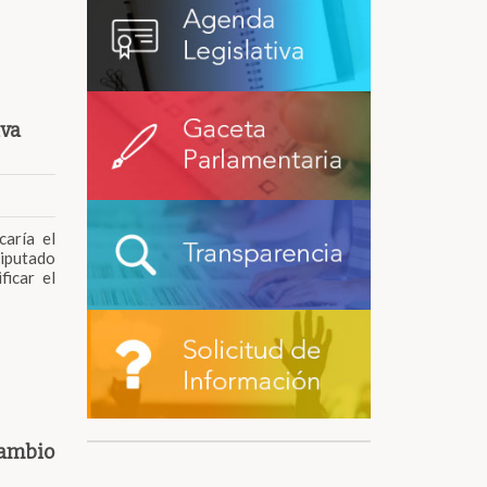
iva
caría el
diputado
icar el
cambio