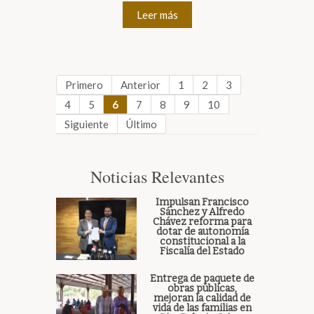
Leer más
Primero
Anterior
1
2
3
4
5
6
7
8
9
10
Siguiente
Último
Noticias Relevantes
Impulsan Francisco
Sánchez y Alfredo
Chávez reforma para
dotar de autonomía
constitucional a la
Fiscalía del Estado
Entrega de paquete de
obras públicas,
mejoran la calidad de
vida de las familias en