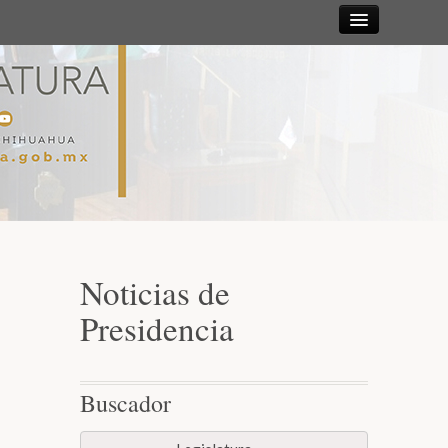
Sesiones
Diputadas y
Diputados
Gaceta
Parlamentaria
Noticias de
Mesa Directiva y Diputación Permanente
Presidencia
Junta de Coordinación Política
Buscador
Comisiones