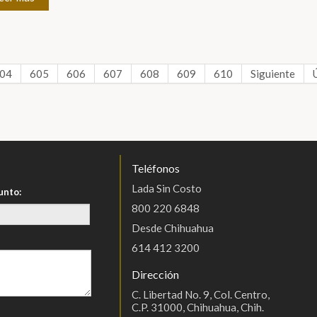
04
605
606
607
608
609
610
Siguiente
Teléfonos
Lada Sin Costo
unto:
800 220 6848
Desde Chihuahua
614 412 3200
Dirección
C. Libertad No. 9, Col. Centro,
C.P. 31000, Chihuahua, Chih.