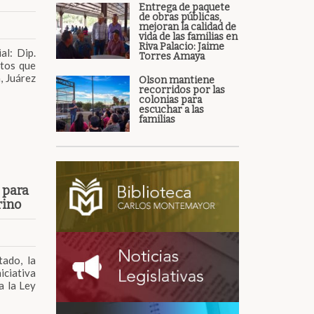
Entrega de paquete
de obras públicas,
mejoran la calidad de
vida de las familias en
Riva Palacio: Jaime
al: Dip.
Torres Amaya
ntos que
, Juárez
Olson mantiene
recorridos por las
colonias para
escuchar a las
familias
 para
rino
tado, la
iciativa
a la Ley