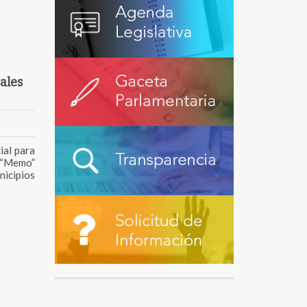
ales
ial para
 “Memo”
nicipios