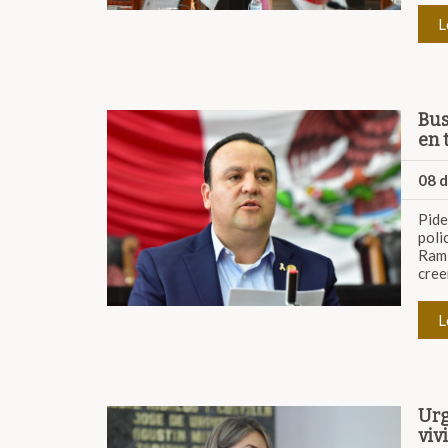
L
Bus
en 
08 
Pide
poli
Ramí
cree
L
Urg
viv