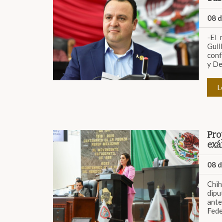
08 
-El 
Guil
conf
y De
L
Pro
exá
08 
Chih
dipu
ante
Fede