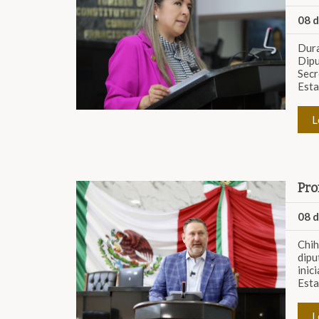
08 
Dura
Dip
Secr
Esta
L
Pro
08 
Chih
dip
inic
Esta
L