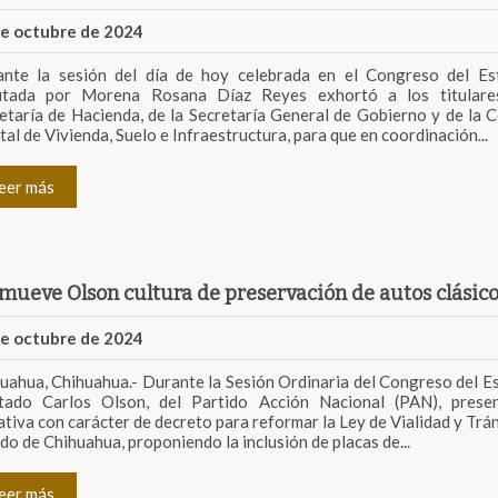
de octubre de 2024
nte la sesión del día de hoy celebrada en el Congreso del Est
utada por Morena Rosana Díaz Reyes exhortó a los titulare
etaría de Hacienda, de la Secretaría General de Gobierno y de la 
tal de Vivienda, Suelo e Infraestructura, para que en coordinación...
eer más
mueve Olson cultura de preservación de autos clásic
de octubre de 2024
uahua, Chihuahua.- Durante la Sesión Ordinaria del Congreso del Es
utado Carlos Olson, del Partido Acción Nacional (PAN), prese
iativa con carácter de decreto para reformar la Ley de Vialidad y Trán
do de Chihuahua, proponiendo la inclusión de placas de...
eer más