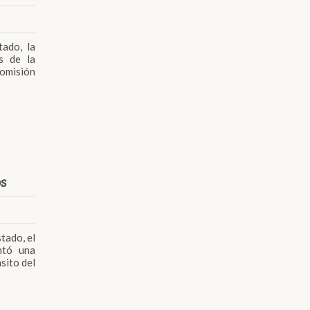
ado, la
s de la
Comisión
os
tado, el
ntó una
sito del