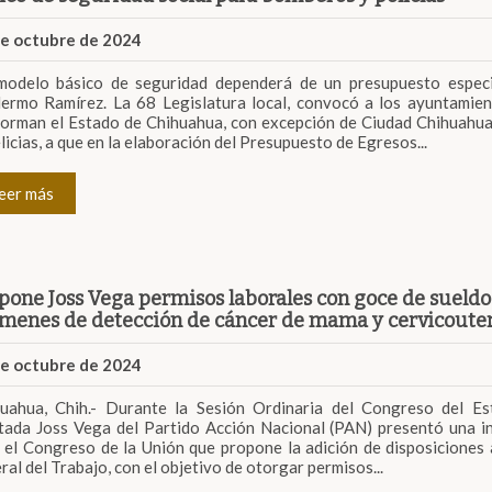
de octubre de 2024
modelo básico de seguridad dependerá de un presupuesto especi
lermo Ramírez. La 68 Legislatura local, convocó a los ayuntamie
orman el Estado de Chihuahua, con excepción de Ciudad Chihuahua
licias, a que en la elaboración del Presupuesto de Egresos...
eer más
pone Joss Vega permisos laborales con goce de sueldo
menes de detección de cáncer de mama y cervicoute
de octubre de 2024
uahua, Chih.- Durante la Sesión Ordinaria del Congreso del Es
tada Joss Vega del Partido Acción Nacional (PAN) presentó una in
 el Congreso de la Unión que propone la adición de disposiciones 
ral del Trabajo, con el objetivo de otorgar permisos...