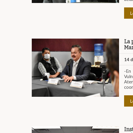
L
La 
Mar
14 
-En
Vuln
Ate
coor
L
Ins