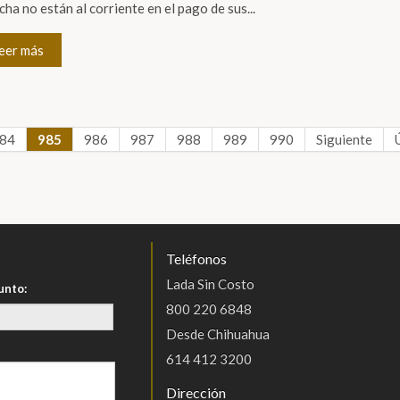
echa no están al corriente en el pago de sus...
eer más
84
985
986
987
988
989
990
Siguiente
Teléfonos
Lada Sin Costo
unto:
800 220 6848
Desde Chihuahua
614 412 3200
Dirección