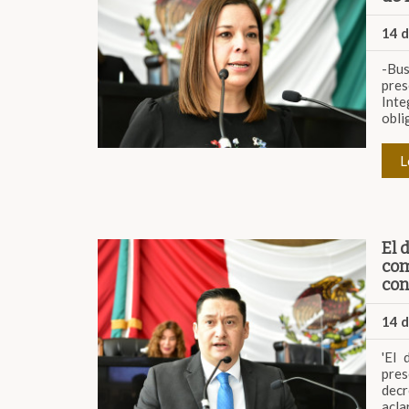
14 
-Bus
pres
Int
obli
L
El 
com
con
14 
'El 
pres
decr
acla