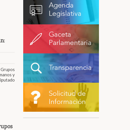
n:
 Grupos
umanos y
iputado
rupos