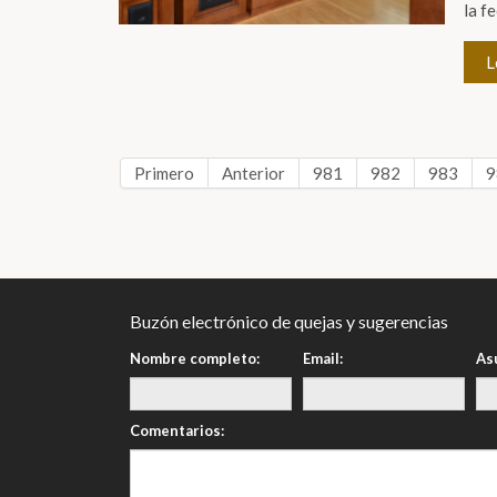
la f
L
Primero
Anterior
981
982
983
9
Buzón electrónico de quejas y sugerencias
Nombre completo:
Email:
As
Comentarios: