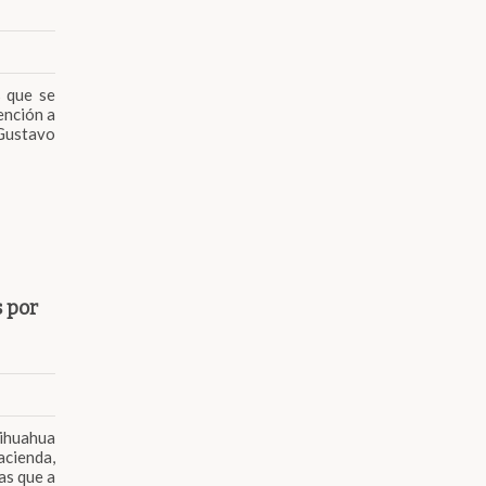
s que se
ención a
 Gustavo
 por
hihuahua
acienda,
as que a