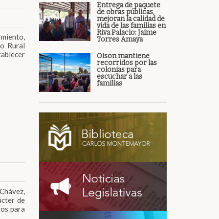
Entrega de paquete
de obras públicas,
mejoran la calidad de
vida de las familias en
Riva Palacio: Jaime
rmiento,
Torres Amaya
lo Rural
ablecer
Olson mantiene
recorridos por las
colonias para
escuchar a las
familias
Chávez,
ácter de
tos para