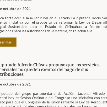
de octubre de 2021
ca fortalecer a la mujer rural en el Estado La diputada Rocio Sa
entó iniciativa con el propósito de reformar la Ley de Desarrol
egral Sustentable para el Estado de Chihuahua, a fin de est
gaciones para las autoridades de la materia, en relación a la...
eer más
diputado Alfredo Chávez propuso que los servicios
erciales no queden exentos del pago de sus
tribuciones
de octubre de 2021
diputado del grupo parlamentario de Acción Nacional Alfredo 
entó hoy en Sesión Ordinaria del Congreso una iniciativa con car
eto para que el Congreso de la Unión reforme la Ley de Aeropuer
rar que las actividades comerciales como locales, restaurantes,...