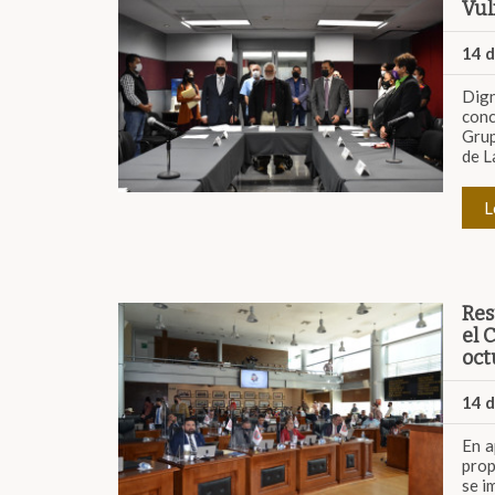
Vul
14 
Dign
conc
Grup
de L
L
Res
el 
oct
14 
En a
prop
se i