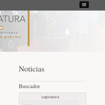
Sesiones
Diputadas y
Diputados
Gaceta
Parlamentaria
Noticias
Mesa Directiva y Diputación Permanente
Buscador
Junta de Coordinación Política
Legislatura
Comisiones