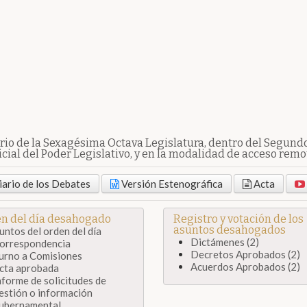
io de la Sexagésima Octava Legislatura, dentro del Segundo 
cial del Poder Legislativo, y en la modalidad de acceso remot
ario de los Debates
Versión Estenográfica
Acta
n del día desahogado
Registro y votación de los
asuntos desahogados
untos del orden del día
Dictámenes (2)
orrespondencia
Decretos Aprobados (2)
urno a Comisiones
Acuerdos Aprobados (2)
cta aprobada
nforme de solicitudes de
estión o información
ubernamental