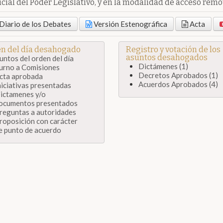
cial del Poder Legislativo, y en la modalidad de acceso remot
Diario de los Debates
Versión Estenográfica
Acta
n del día desahogado
Registro y votación de los
asuntos desahogados
untos del orden del día
Dictámenes (1)
urno a Comisiones
Decretos Aprobados (1)
cta aprobada
Acuerdos Aprobados (4)
niciativas presentadas
ictamenes y/o
ocumentos presentados
reguntas a autoridades
roposición con carácter
e punto de acuerdo