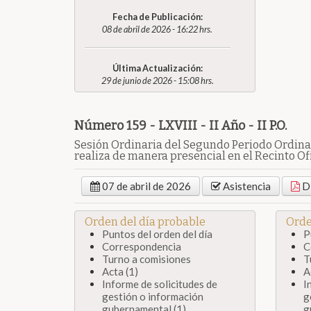
Fecha de Publicación:
08 de abril de 2026 - 16:22 hrs.
Última Actualización:
29 de junio de 2026 - 15:08 hrs.
Número 159 - LXVIII - II Año - II P.O.
Sesión Ordinaria del Segundo Periodo Ordinar
realiza de manera presencial en el Recinto Ofi
07 de abril de 2026
Asistencia
Di
Orden del día probable
Orde
Puntos del orden del día
P
Correspondencia
C
Turno a comisiones
T
Acta (1)
A
Informe de solicitudes de
I
gestión o información
g
gubernamental (1)
g