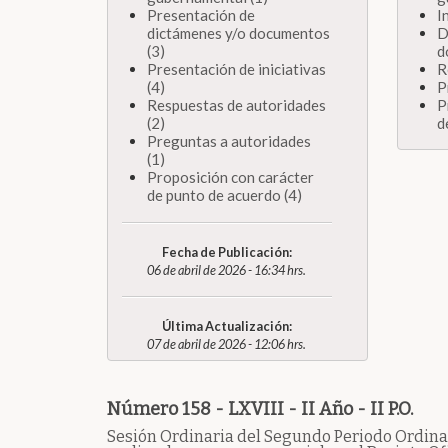
Presentación de
I
dictámenes y/o documentos
D
(3)
d
Presentación de iniciativas
R
(4)
P
Respuestas de autoridades
P
(2)
d
Preguntas a autoridades
(1)
Proposición con carácter
de punto de acuerdo (4)
Fecha de Publicación:
06 de abril de 2026 - 16:34 hrs.
Última Actualización:
07 de abril de 2026 - 12:06 hrs.
Número 158 - LXVIII - II Año - II P.O.
Sesión Ordinaria del Segundo Periodo Ordinar