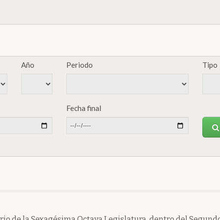
Año
Periodo
Tipo
Fecha final
io de la Sexagésima Octava Legislatura, dentro del Segundo 