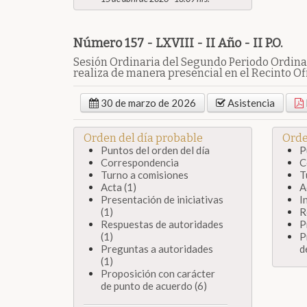
Número 157 - LXVIII - II Año - II P.O.
Sesión Ordinaria del Segundo Periodo Ordinar
realiza de manera presencial en el Recinto Ofi
30 de marzo de 2026
Asistencia
Orden del día probable
Orde
Puntos del orden del día
P
Correspondencia
C
Turno a comisiones
T
Acta (1)
A
Presentación de iniciativas
I
(1)
R
Respuestas de autoridades
P
(1)
P
Preguntas a autoridades
d
(1)
Proposición con carácter
de punto de acuerdo (6)