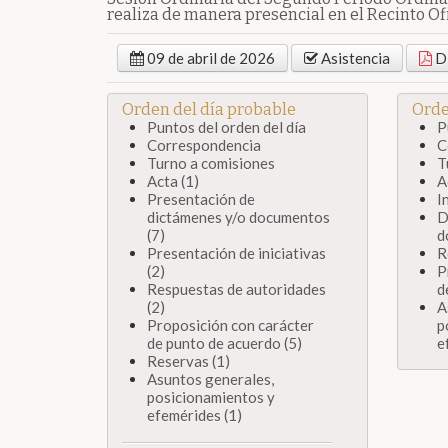
realiza de manera presencial en el Recinto Ofi
09 de abril de 2026
Asistencia
Di
Orden del día probable
Orde
Puntos del orden del día
P
Correspondencia
C
Turno a comisiones
T
Acta (1)
A
Presentación de
I
dictámenes y/o documentos
D
(7)
d
Presentación de iniciativas
R
(2)
P
Respuestas de autoridades
d
(2)
A
Proposición con carácter
p
de punto de acuerdo (5)
e
Reservas (1)
Asuntos generales,
posicionamientos y
efemérides (1)