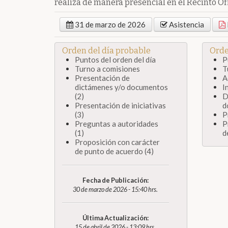
realiza de manera presencial en el Recinto Ofi
31 de marzo de 2026
Asistencia
Orden del día probable
Orde
Puntos del orden del día
P
Turno a comisiones
T
Presentación de
A
dictámenes y/o documentos
I
(2)
D
Presentación de iniciativas
d
(3)
P
Preguntas a autoridades
P
(1)
d
Proposición con carácter
de punto de acuerdo (4)
Fecha de Publicación:
30 de marzo de 2026 - 15:40 hrs.
Última Actualización:
15 de abril de 2026 - 13:09 hrs.