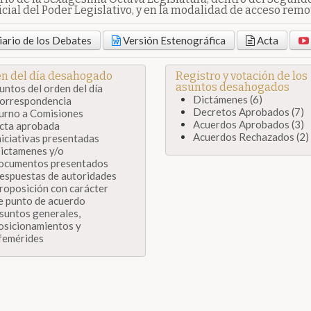
cial del Poder Legislativo, y en la modalidad de acceso remot
ario de los Debates
Versión Estenográfica
Acta
n del día desahogado
Registro y votación de los
asuntos desahogados
untos del orden del día
Dictámenes (6)
orrespondencia
Decretos Aprobados (7)
urno a Comisiones
Acuerdos Aprobados (3)
cta aprobada
Acuerdos Rechazados (2)
niciativas presentadas
ictamenes y/o
ocumentos presentados
espuestas de autoridades
roposición con carácter
e punto de acuerdo
suntos generales,
osicionamientos y
femérides