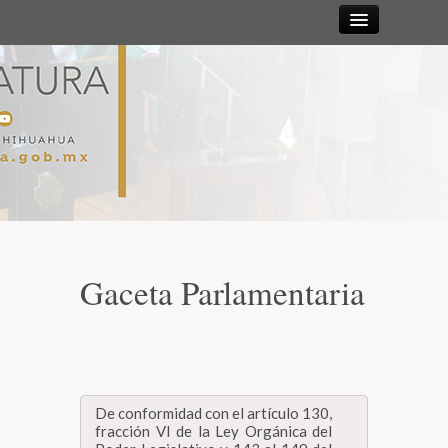
Sesiones
Diputadas y
Diputados
Gaceta
Parlamentaria
Gaceta Parlamentaria
Mesa Directiva y Diputación Permanente
Junta de Coordinación Política
De conformidad con el artículo 130,
Comisiones
fracción VI de la Ley Orgánica del