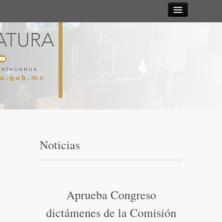
Sesiones
Diputadas y
Diputados
Gaceta
Parlamentaria
Noticias
Mesa Directiva y Diputación Permanente
Junta de Coordinación Política
Aprueba Congreso
dictámenes de la Comisión
Comisiones