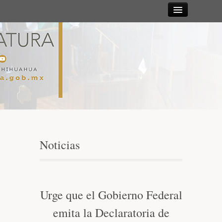
Sesiones
Diputadas y
Diputados
Gaceta
Parlamentaria
Noticias
Mesa Directiva y Diputación Permanente
Junta de Coordinación Política
Urge que el Gobierno Federal
emita la Declaratoria de
Comisiones