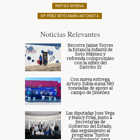
PARTIDO MORENA
DIP. PÉREZ REYES MARÍA ANTONIETA
Noticias Relevantes
Recorre Jaime Torres
la Estancia Infantil de
Soto Máynez y
refrenda compromiso
con la niñez del
Distrito 13
Con nueva entrega,
Arturo Zubía suma 380
toneladas de apoyo al
campo de Jiménez
Las diputadas Joss Vega
y Nancy Frías, junto a
Secretarías de
Gobierno del Estado,
dan seguimiento al
programa “Juntos
Construimos” para