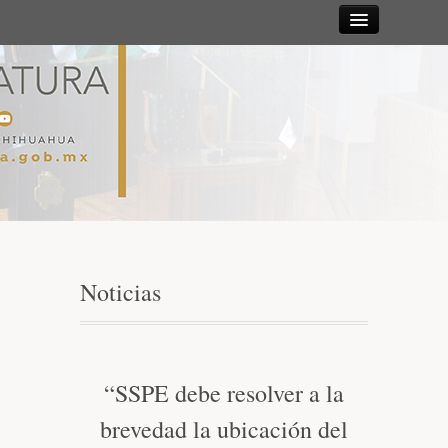
Sesiones
Diputadas y
Diputados
Gaceta
Parlamentaria
Noticias
Mesa Directiva y Diputación Permanente
Junta de Coordinación Política
“SSPE debe resolver a la
brevedad la ubicación del
Comisiones