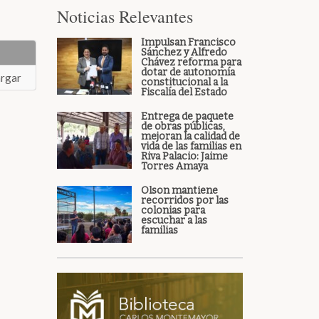
Noticias Relevantes
Impulsan Francisco
Sánchez y Alfredo
Chávez reforma para
dotar de autonomía
rgar
constitucional a la
Fiscalía del Estado
Entrega de paquete
de obras públicas,
mejoran la calidad de
vida de las familias en
Riva Palacio: Jaime
Torres Amaya
Olson mantiene
recorridos por las
colonias para
escuchar a las
familias