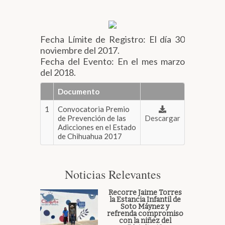
Biblioteca
Fecha Límite de Registro: El día 30
Secretarías
noviembre del 2017.
Fecha del Evento: En el mes marzo
del 2018.
Transparencia
Documento
1
Convocatoria Premio
de Prevención de las
Descargar
Adicciones en el Estado
de Chihuahua 2017
Noticias Relevantes
Recorre Jaime Torres
la Estancia Infantil de
Soto Máynez y
refrenda compromiso
con la niñez del