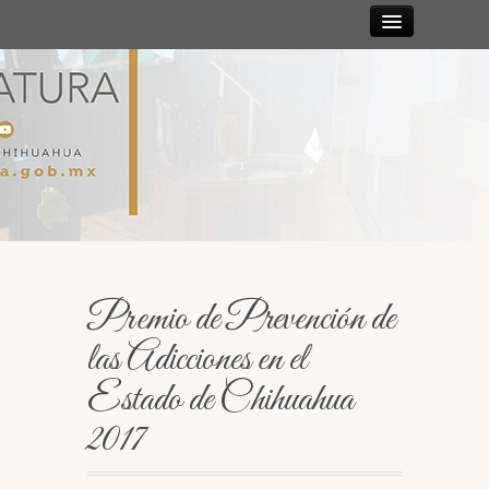
Sesiones
Diputadas y
Diputados
Gaceta
Parlamentaria
Premio de Prevención de
Mesa Directiva y Diputación Permanente
las Adicciones en el
Estado de Chihuahua
Junta de Coordinación Política
2017
Comisiones