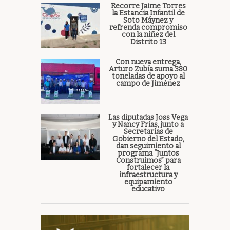
Recorre Jaime Torres
la Estancia Infantil de
Soto Máynez y
refrenda compromiso
con la niñez del
Distrito 13
Con nueva entrega,
Arturo Zubía suma 380
toneladas de apoyo al
campo de Jiménez
Las diputadas Joss Vega
y Nancy Frías, junto a
Secretarías de
Gobierno del Estado,
dan seguimiento al
programa “Juntos
Construimos” para
fortalecer la
infraestructura y
equipamiento
educativo