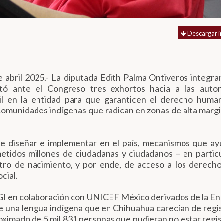
Descargar 
e abril 2025.- La diputada Edith Palma Ontiveros integra
ó ante el Congreso tres exhortos hacia a las autor
vil en la entidad para que garanticen el derecho huma
 comunidades indígenas que radican en zonas de alta marg
be diseñar e implementar en el país, mecanismos que a
metidos millones de ciudadanas y ciudadanos – en particu
stro de nacimiento, y por ende, de acceso a los derec
cial.
EGI en colaboración con UNICEF México derivados de la E
e una lengua indígena que en Chihuahua carecían de regi
proximado de 5 mil 831 personas que pudieran no estar regi