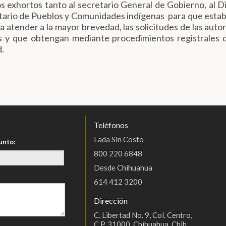
os exhortos tanto al secretario General de Gobierno, al D
retario de Pueblos y Comunidades indígenas para que esta
a atender a la mayor brevedad, las solicitudes de las auto
as y que obtengan mediante procedimientos registrales 
d.
Teléfonos
Lada Sin Costo
unto:
800 220 6848
Desde Chihuahua
614 412 3200
Dirección
C. Libertad No. 9, Col. Centro,
C.P. 31000, Chihuahua, Chih.