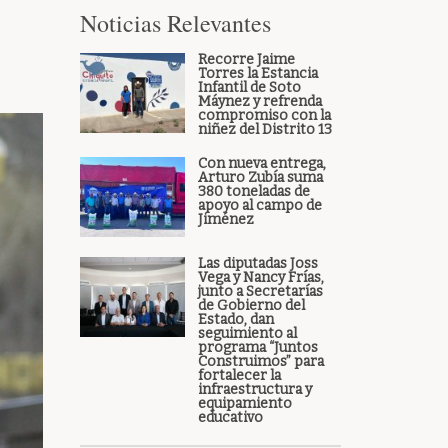
Noticias Relevantes
Recorre Jaime
Torres la Estancia
Infantil de Soto
Máynez y refrenda
compromiso con la
niñez del Distrito 13
Con nueva entrega,
Arturo Zubía suma
380 toneladas de
apoyo al campo de
Jiménez
Las diputadas Joss
Vega y Nancy Frías,
junto a Secretarías
de Gobierno del
Estado, dan
seguimiento al
programa “Juntos
Construimos” para
fortalecer la
infraestructura y
equipamiento
educativo