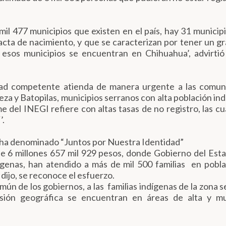
mil 477 municipios que existen en el país, hay 31 municip
acta de nacimiento, y que se caracterizan por tener un g
e esos municipios se encuentran en Chihuahua’, advirti
oridad competente atienda de manera urgente a las comu
eza y Batopilas, municipios serranos con alta población ind
e del INEGI refiere con altas tasas de no registro, las cu
’.
 ha denominado “Juntos por Nuestra Identidad”
e 6 millones 657 mil 929 pesos, donde Gobierno del Esta
genas, han atendido a más de mil 500 familias en pobl
 dijo, se reconoce el esfuerzo.
ún de los gobiernos, a las familias indígenas de la zona s
rsión geográfica se encuentran en áreas de alta y mu