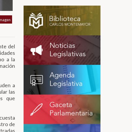
imagen
nte del
idades
no a la
inación
yuden a
lar las
hos que
ncuesta
stro de
stradas