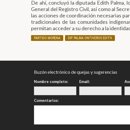
De ahí, concluyó la diputada Edith Palma, l
General del Registro Civil, así como al Sec
las acciones de coordinación necesarias par
tradicionales de las comunidades indígen
permitan acceder a su derecho a la identida
PARTIDO MORENA
DIP. PALMA ONTIVEROS EDITH
Buzón electrónico de quejas y sugerencias
Nombre completo:
Email:
As
Comentarios: