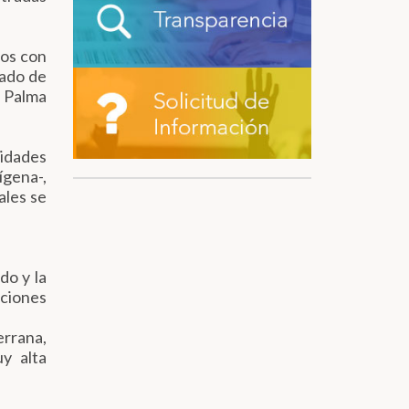
ios con
rado de
ó Palma
nidades
ígena-,
ales se
do y la
aciones
errana,
y alta