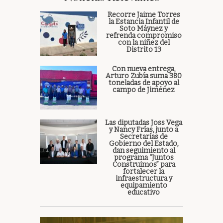
Recorre Jaime Torres
la Estancia Infantil de
Soto Máynez y
refrenda compromiso
con la niñez del
Distrito 13
Con nueva entrega,
Arturo Zubía suma 380
toneladas de apoyo al
campo de Jiménez
Las diputadas Joss Vega
y Nancy Frías, junto a
Secretarías de
Gobierno del Estado,
dan seguimiento al
programa “Juntos
Construimos” para
fortalecer la
infraestructura y
equipamiento
educativo