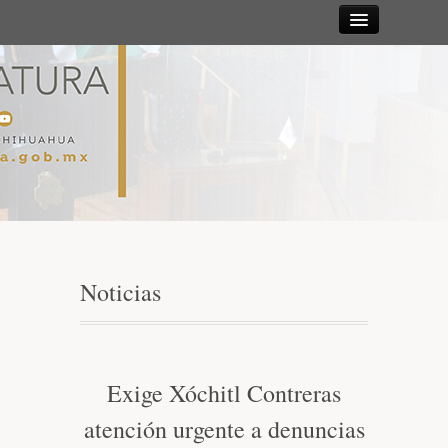
Sesiones
Diputadas y
Diputados
Gaceta
Parlamentaria
Noticias
Mesa Directiva y Diputación Permanente
Junta de Coordinación Política
Exige Xóchitl Contreras
atención urgente a denuncias
Comisiones