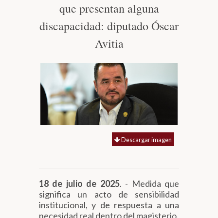
que presentan alguna
Biblioteca
discapacidad: diputado Óscar
Avitia
Secretarías
Transparencia
Descargar imagen
18 de julio de 2025
. - Medida que
significa un acto de sensibilidad
institucional, y de respuesta a una
necesidad real dentro del magisterio.