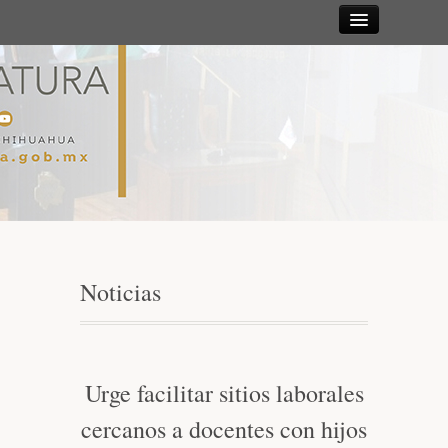
Sesiones
Diputadas y
Diputados
Gaceta
Parlamentaria
Noticias
Mesa Directiva y Diputación Permanente
Junta de Coordinación Política
Urge facilitar sitios laborales
cercanos a docentes con hijos
Comisiones