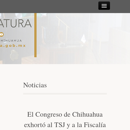
Sesiones
Diputadas y
Diputados
Gaceta
Parlamentaria
Noticias
Mesa Directiva y Diputación Permanente
Junta de Coordinación Política
El Congreso de Chihuahua
exhortó al TSJ y a la Fiscalía
Comisiones