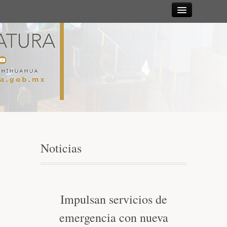
Sesiones
Diputadas y
Diputados
Gaceta
Parlamentaria
Noticias
Mesa Directiva y Diputación Permanente
Junta de Coordinación Política
Impulsan servicios de
emergencia con nueva
Comisiones