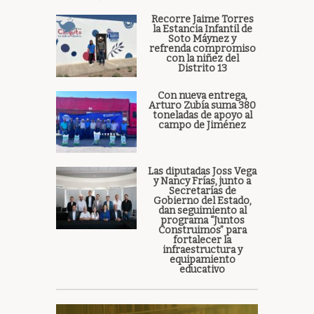
Recorre Jaime Torres
la Estancia Infantil de
Soto Máynez y
refrenda compromiso
con la niñez del
Distrito 13
Con nueva entrega,
Arturo Zubía suma 380
toneladas de apoyo al
campo de Jiménez
Las diputadas Joss Vega
y Nancy Frías, junto a
Secretarías de
Gobierno del Estado,
dan seguimiento al
programa “Juntos
Construimos” para
fortalecer la
infraestructura y
equipamiento
educativo