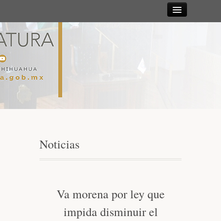
Sesiones
Diputadas y
Diputados
Gaceta
Parlamentaria
Noticias
Mesa Directiva y Diputación Permanente
Junta de Coordinación Política
Va morena por ley que
impida disminuir el
Comisiones