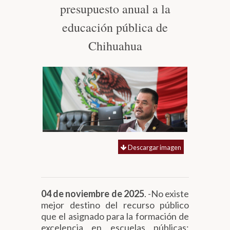
presupuesto anual a la
Biblioteca
educación pública de
Chihuahua
Secretarías
Transparencia
Descargar imagen
04 de noviembre de 2025
. -No existe
mejor destino del recurso público
que el asignado para la formación de
excelencia en escuelas públicas: