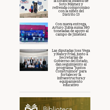
la Estancia Infantil de
Soto Máynez y
refrenda compromiso
con la niñez del
Distrito 13
Con nueva entrega,
Arturo Zubía suma 380
toneladas de apoyo al
campo de Jiménez
Las diputadas Joss Vega
y Nancy Frías, junto a
Secretarías de
Gobierno del Estado,
dan seguimiento al
programa “Juntos
Construimos” para
fortalecer la
infraestructura y
equipamiento
educativo