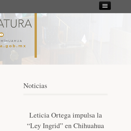
Sesiones
Diputadas y
Diputados
Gaceta
Parlamentaria
Noticias
Mesa Directiva y Diputación Permanente
Junta de Coordinación Política
Leticia Ortega impulsa la
“Ley Ingrid” en Chihuahua
Comisiones