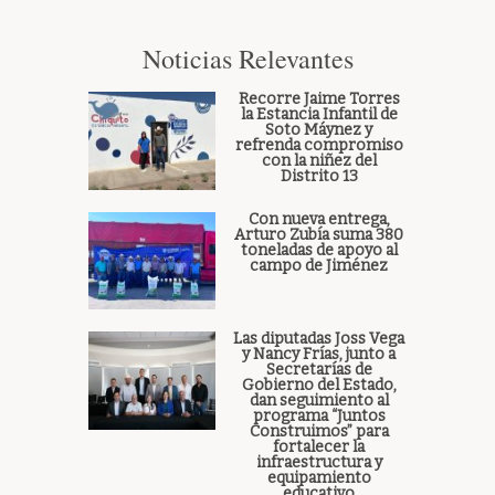
Noticias Relevantes
Recorre Jaime Torres
la Estancia Infantil de
Soto Máynez y
refrenda compromiso
con la niñez del
Distrito 13
Con nueva entrega,
Arturo Zubía suma 380
toneladas de apoyo al
campo de Jiménez
Las diputadas Joss Vega
y Nancy Frías, junto a
Secretarías de
Gobierno del Estado,
dan seguimiento al
programa “Juntos
Construimos” para
fortalecer la
infraestructura y
equipamiento
educativo