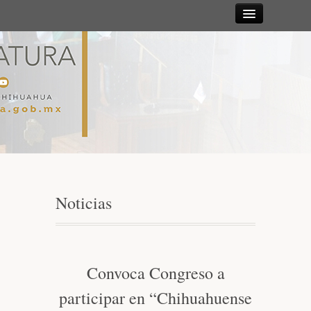
Sesiones
Diputadas y
Diputados
Gaceta
Parlamentaria
Noticias
Mesa Directiva y Diputación Permanente
Junta de Coordinación Política
Convoca Congreso a
participar en “Chihuahuense
Comisiones