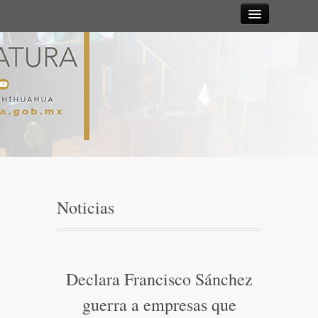
Sesiones
Diputadas y
Diputados
Gaceta
Parlamentaria
Noticias
Mesa Directiva y Diputación Permanente
Junta de Coordinación Política
Declara Francisco Sánchez
guerra a empresas que
Comisiones