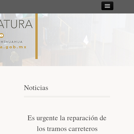
Sesiones
Diputadas y
Diputados
Gaceta
Parlamentaria
Noticias
Mesa Directiva y Diputación Permanente
Junta de Coordinación Política
Es urgente la reparación de
los tramos carreteros
Comisiones