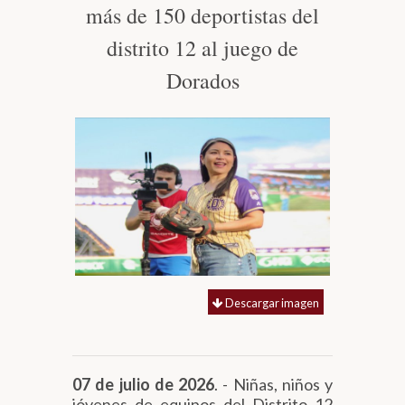
más de 150 deportistas del
Biblioteca
distrito 12 al juego de
Dorados
Secretarías
Transparencia
Descargar imagen
07 de julio de 2026
. - Niñas, niños y
jóvenes de equipos del Distrito 12