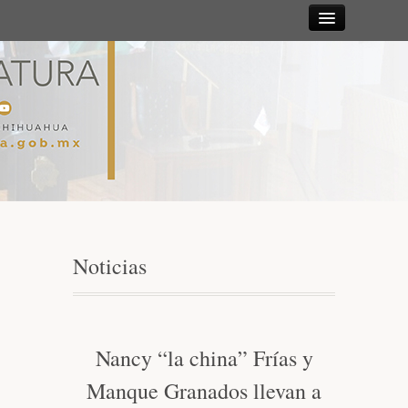
Sesiones
Diputadas y
Diputados
Gaceta
Parlamentaria
Noticias
Mesa Directiva y Diputación Permanente
Junta de Coordinación Política
Nancy “la china” Frías y
Manque Granados llevan a
Comisiones