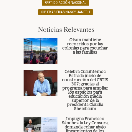
PARTIDO ACCIÓN NACIONAL
DIP. FRÍAS FRÍAS NANCY JANETH
Noticias Relevantes
Olson mantiene
recorridos por las
colonias para escuchar
a las familias
Celebra Cuauhtémoc
Estrada inicio de
construcción del CBTIS
307; gracias al
programa para ampliar
los espacios para
educación media
superior de la
presidenta Claudia
Sheinbaum
Impugna Francisco
Sánchez la Ley Censura,
demanda echar abajo
lineamientos de los