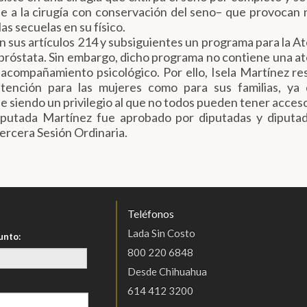
 a la cirugía con conservación del seno– que provocan 
as secuelas en su físico.
en sus artículos 214 y subsiguientes un programa para la A
 próstata. Sin embargo, dicho programa no contiene una a
acompañamiento psicológico. Por ello, Isela Martínez res
atención para las mujeres como para sus familias, ya 
e siendo un privilegio al que no todos pueden tener acces
iputada Martínez fue aprobado por diputadas y diputad
rcera Sesión Ordinaria.
Teléfonos
Lada Sin Costo
unto:
800 220 6848
Desde Chihuahua
614 412 3200