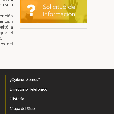
no solo
tención
tención
altó la
que el
o.
os del
¿Quiénes Somos?
Directorio Telefónico
Historia
Mapa del Sitio