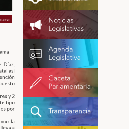
imagen
 Mama
z Díaz,
tal así
tención
upuesto
res y 2
te tipo
nes por
omo la
lleva a