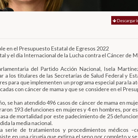
Descargar 
mple en el Presupuesto Estatal de Egresos 2022
ntal y el día Internacional de la Lucha contra el Cáncer de
rlamentaria del Partido Acción Nacional, Isela Martíne
a los titulares de las Secretarías de Salud Federal y Esta
res para que implementen un programa especial para la a
ticadas con cáncer de mama y que se considere en el Pres
ño, se han atendido 496 casos de cáncer de mama en muje
traron 193 defunciones en mujeres y 4 en hombres, por es
 tasa de mortalidad por este padecimiento de 25 defuncio
ida la media nacional.
na serie de tratamientos y procedimientos médicos –c
ste en una cirugía que extirpa el seno por completo y se 