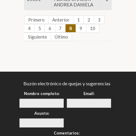
ANDREA DANIELA
Legislati
Primero
Anterior
1
2
3
4
5
6
7
8
9
10
Siguiente
Último
Buzón electrónico de quejas y sugerencias
Nombre completo:
Email:
Asunto:
Comentarios: