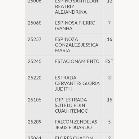
25006
ESPINO SANTILLAN
12
CAMARA
BEATRIZ
ALEJANDRINA
25068
ESPINOSA FIERRO
7
Asuntos
IVANHA
Legislati
25257
ESPINOZA
16
CAMARA
GONZALEZ JESSICA
MARIA
25245
ESTACIONAMIENTO
EST
de
Administ
25220
ESTRADA
3
de
CERVANTES GLORIA
Administ
JUDITH
25105
DIP. ESTRADA
15
CAMARA
SOTELO EDIN
CUAUHTEMOC
25289
FALCON ZENDEJAS
5
CAMARA
JESUS EDUARDO
25061
FLORES CHACON
2
Asuntos