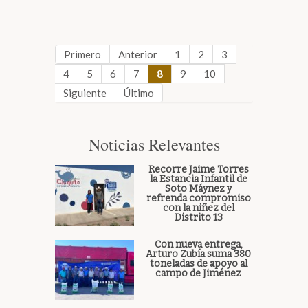
Primero
Anterior
1
2
3
4
5
6
7
8
9
10
Siguiente
Último
Noticias Relevantes
Recorre Jaime Torres
la Estancia Infantil de
Soto Máynez y
refrenda compromiso
con la niñez del
Distrito 13
Con nueva entrega,
Arturo Zubía suma 380
toneladas de apoyo al
campo de Jiménez