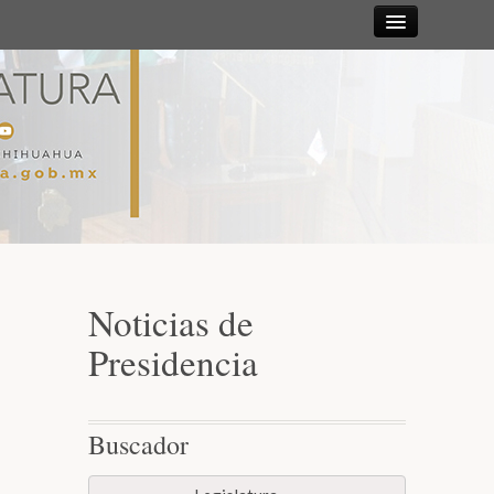
Sesiones
Diputadas y
Diputados
Gaceta
Parlamentaria
Noticias de
Mesa Directiva y Diputación Permanente
Presidencia
Junta de Coordinación Política
Buscador
Comisiones