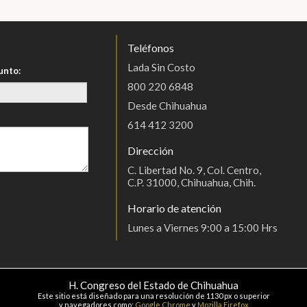
Teléfonos
Lada Sin Costo
unto:
800 220 6848
Desde Chihuahua
614 412 3200
Dirección
C. Libertad No. 9, Col. Centro,
C.P. 31000, Chihuahua, Chih.
Horario de atención
Lunes a Viernes 9:00 a 15:00 Hrs
H. Congreso del Estado de Chihuahua
Este sitio está diseñado para una resolución de 1130 px o superior
y navegadores como:
Google Chrome
y
Mozilla Firefox