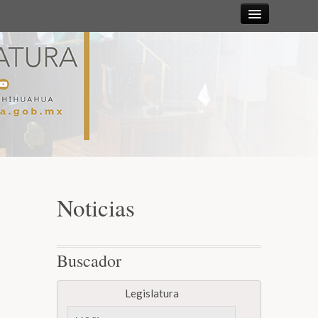
Sesiones
Diputadas y
Diputados
Gaceta
Parlamentaria
Noticias
Mesa Directiva y Diputación Permanente
Buscador
Junta de Coordinación Política
Legislatura
Comisiones