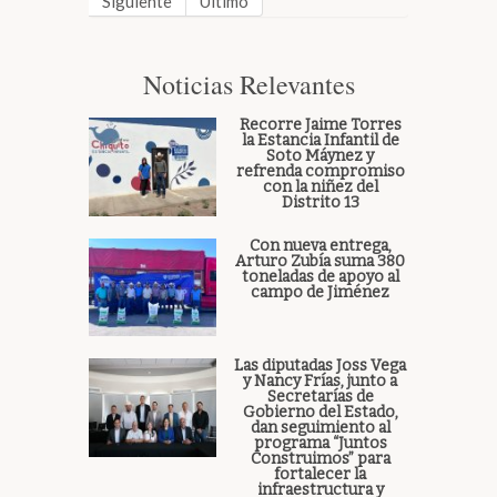
Siguiente
Último
Noticias Relevantes
Recorre Jaime Torres
la Estancia Infantil de
Soto Máynez y
refrenda compromiso
con la niñez del
Distrito 13
Con nueva entrega,
Arturo Zubía suma 380
toneladas de apoyo al
campo de Jiménez
Las diputadas Joss Vega
y Nancy Frías, junto a
Secretarías de
Gobierno del Estado,
dan seguimiento al
programa “Juntos
Construimos” para
fortalecer la
infraestructura y